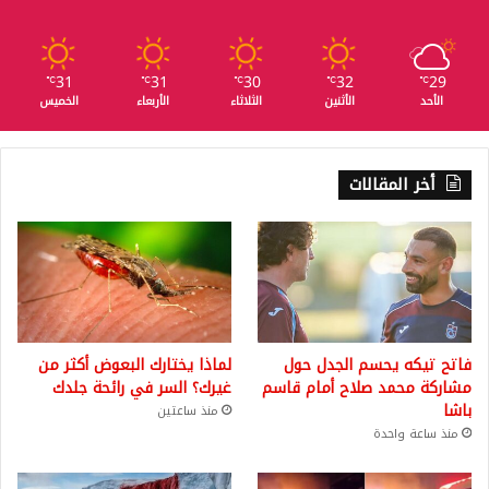
31
31
30
32
29
℃
℃
℃
℃
℃
الأحد
الأثنين
الثلاثاء
الأربعاء
الخميس
أخر المقالات
فاتح تيكه يحسم الجدل حول
لماذا يختارك البعوض أكثر من
مشاركة محمد صلاح أمام قاسم
غيرك؟ السر في رائحة جلدك
باشا
منذ ساعتين
منذ ساعة واحدة