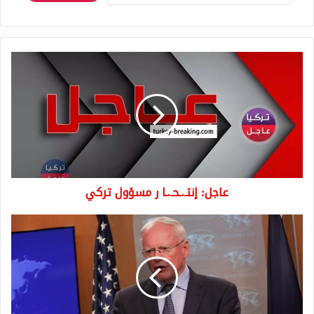
عاجل:
إنتـ.ـحـ.ـا
ر
مسؤول
تركي
عاجل: إنتـ.ـحـ.ـا ر مسؤول تركي
واشنطن
ترفض
سيطرة
نظام
الأسد
على
شمالي