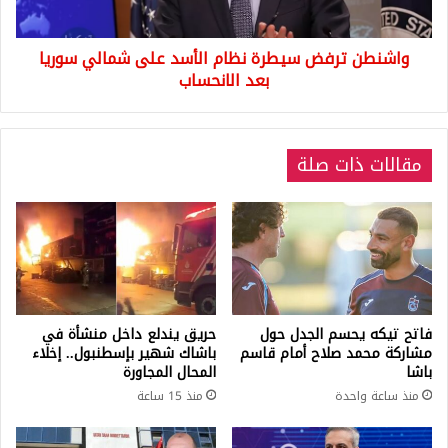
سوريا
بعد
واشنطن ترفض سيطرة نظام الأسد على شمالي سوريا
الانحساب
بعد الانحساب
مقالات ذات صلة
فاتح تيكه يحسم الجدل حول
حريق يندلع داخل منشأة في
مشاركة محمد صلاح أمام قاسم
باشاك شهير بإسطنبول.. إخلاء
باشا
المحال المجاورة
منذ ساعة واحدة
منذ 15 ساعة