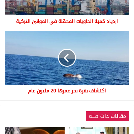
التركية
ازدياد كمية الحاويات المحمّلة في الموانئ التركية
اكتشاف
بقرة
بحر
عمرها
20
مليون
عام
اكتشاف بقرة بحر عمرها 20 مليون عام
مقالات ذات صلة