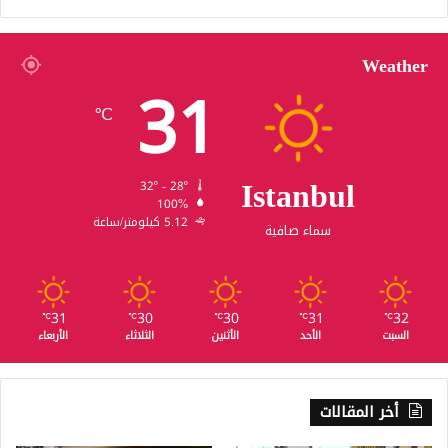
Weather
31
℃
Istanbul
32º - 28º
100%
5.12 كيلومتر/ساعة
سماء صافية
31
30
30
31
32
℃
℃
℃
℃
℃
السبت
الأحد
الأثنين
الثلاثاء
الأربعاء
أخر المقالات