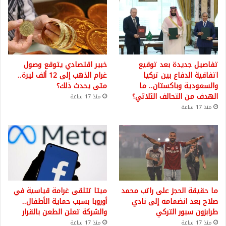
تفاصيل جديدة بعد توقيع
خبير اقتصادي يتوقع وصول
اتفاقية الدفاع بين تركيا
غرام الذهب إلى 12 ألف ليرة..
والسعودية وباكستان.. ما
متى يحدث ذلك؟
الهدف من التحالف الثلاثي؟
منذ 17 ساعة
منذ 17 ساعة
ما حقيقة الحجز على راتب محمد
ميتا تتلقى غرامة قياسية في
صلاح بعد انضمامه إلى نادي
أوروبا بسبب حماية الأطفال..
طرابزون سبور التركي
والشركة تعلن الطعن بالقرار
منذ 17 ساعة
منذ 17 ساعة