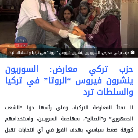
حزب تركي معارض: السوريون ينشرون فيروس "الروتا" في تركيا والسلطات ترد
حزب تركي معارض: السوريون
ينشرون فيروس “الروتا” في تركيا
والسلطات ترد
لا تفتأ المعارضة التركية، وعلى رأسها حزبا “الشعب
الجمهوري” و”الصالح”، بمهاجمة السوريين، واستخدامهم
كورقة ضغط سياسي، بهدف الفوز في أي انتخابات تقبل