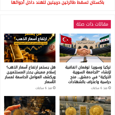
باكستان تسقط طائرتين حربيتين للهند داخل أجوائها
مقالات ذات صلة
تركيا وسوريا توقعان اتفاقية
هل يستمر ارتفاع أسعار الذهب؟
لإنشاء “الجامعة السورية
إسلام مميش يحذر المستثمرين
التركية” في دمشق.. منح
ويكشف العوامل الحاسمة لمسار
دراسية واعتراف بالشهادات
الأسعار
منذ 6 ساعات
منذ 6 ساعات