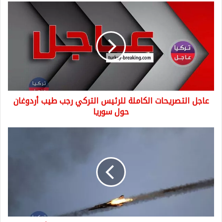
عاجل
التصريحات
الكاملة
للرئيس
التركي
رجب
طيب
أردوغان
حول
عاجل التصريحات الكاملة للرئيس التركي رجب طيب أردوغان
سوريا
حول سوريا
باكستان
تسقط
طائرتين
حربيتين
للهند
داخل
أجوائها