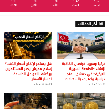
30
30
30
32
32
℃
℃
℃
℃
℃
الجمعة
السبت
الأحد
الأثنين
الثلاثاء
أخر المقالات
تركيا وسوريا توقعان اتفاقية
هل يستمر ارتفاع أسعار الذهب؟
لإنشاء “الجامعة السورية
إسلام مميش يحذر المستثمرين
التركية” في دمشق.. منح
ويكشف العوامل الحاسمة
دراسية واعتراف بالشهادات
لمسار الأسعار
منذ 6 ساعات
منذ 6 ساعات