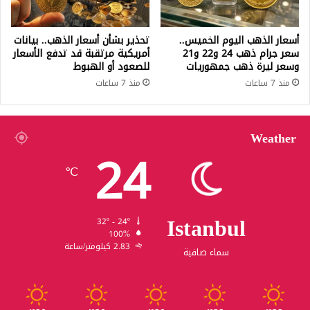
أسعار الذهب اليوم الخميس..
تحذير بشأن أسعار الذهب.. بيانات
سعر جرام ذهب 24 و22 و21
أمريكية مرتقبة قد تدفع الأسعار
وسعر ليرة ذهب جمهوريات
للصعود أو الهبوط
منذ 7 ساعات
منذ 7 ساعات
Weather
24
℃
Istanbul
32º - 24º
100%
2.83 كيلومتر/ساعة
سماء صافية