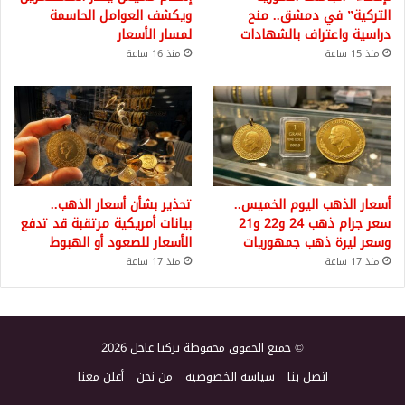
التركية” في دمشق.. منح
ويكشف العوامل الحاسمة
دراسية واعتراف بالشهادات
لمسار الأسعار
منذ 15 ساعة
منذ 16 ساعة
أسعار الذهب اليوم الخميس..
تحذير بشأن أسعار الذهب..
سعر جرام ذهب 24 و22 و21
بيانات أمريكية مرتقبة قد تدفع
وسعر ليرة ذهب جمهوريات
الأسعار للصعود أو الهبوط
منذ 17 ساعة
منذ 17 ساعة
© جميع الحقوق محفوظة تركيا عاجل 2026
اتصل بنا
سياسة الخصوصية
من نحن
أعلن معنا