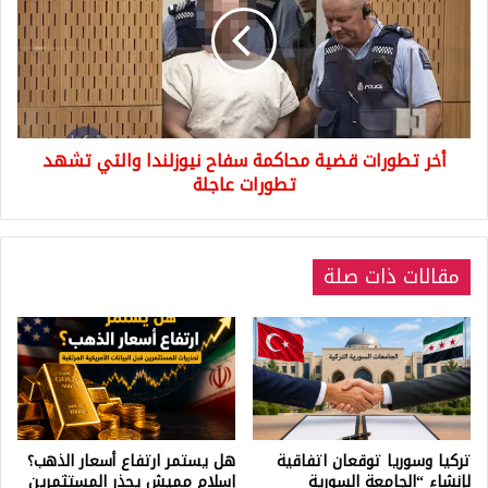
محاكمة
سفاح
نيوزلندا
والتي
تشهد
تطورات
أخر تطورات قضية محاكمة سفاح نيوزلندا والتي تشهد
عاجلة
تطورات عاجلة
مقالات ذات صلة
تركيا وسوريا توقعان اتفاقية
هل يستمر ارتفاع أسعار الذهب؟
لإنشاء “الجامعة السورية
إسلام مميش يحذر المستثمرين