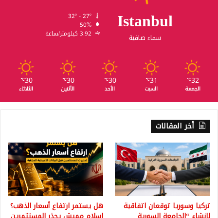
Istanbul
32º - 27º
50%
3.92 كيلومتر/ساعة
سماء صافية
30
30
30
31
32
℃
℃
℃
℃
℃
الجمعة
السبت
الأحد
الأثنين
الثلاثاء
أخر المقالات
تركيا وسوريا توقعان اتفاقية
هل يستمر ارتفاع أسعار الذهب؟
لإنشاء “الجامعة السورية
إسلام مميش يحذر المستثمرين