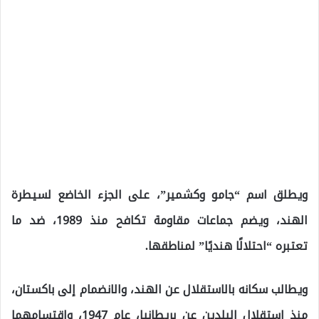
ويطلق اسم “جامو وكشمير”، على الجزء الخاضع لسيطرة
الهند، ويضم جماعات مقاومة تكافح منذ 1989، ضد ما
تعتبره “احتلالًا هنديًا” لمناطقها.
ويطالب سكانه بالاستقلال عن الهند، والانضمام إلى باكستان،
منذ استقلال البلدين عن بريطانيا، عام 1947، واقتسامهما