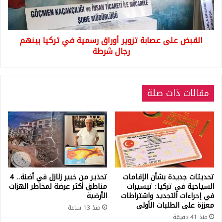
في
تركيا
بينهم
القبض على عصابة تزوير أوراق رسمية في تركيا بينهم
رجال
شرطة
رجال شرطة
مقالات ذات صلة
تحديثات جديدة بشأن الإقامات
تحذير من خبير زلازل في أضنة.. 4
السياحية في تركيا: تيسيرات
مناطق أكثر عرضة لمخاطر الهزات
في إجراءات التجديد واشتراطات
الأرضية
معززة على الطلبات الأولى
منذ 13 ساعة
منذ 41 دقيقة