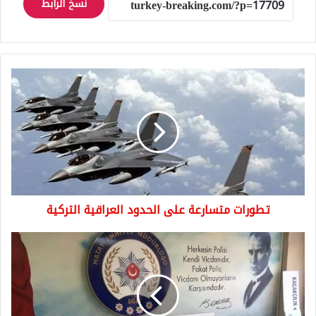
نسخ الرابط
تطورات
متسارعة
على
الحدود
العراقية
التركية
تطورات متسارعة على الحدود العراقية التركية
القبض
على
عصابة
تزوير
أوراق
رسمية