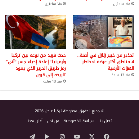
منذ ساعتين
منذ ساعتين
تحذير من خبير زلازل في أضنة..
حدث فريد من نوعه بين تركيا
4 مناطق أكثر عرضة لمخاطر
وأرمينيا! إعادة إحياء جسر “آني”
الهزات الأرضية
رمز طريق الحرير الذي يعود
تاريخه إلى قرون
منذ 13 ساعة
منذ 13 ساعة
© جميع الحقوق محفوظة تركيا عاجل 2026
اتصل بنا
سياسة الخصوصية
من نحن
أعلن معنا
‫X
فيسبوك
‫YouTube
انستقرام
‏Google
تيلقرام