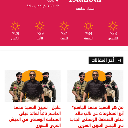
56%
3.59 كيلومتر/ساعة
سماء صافية
29
29
31
34
33
℃
℃
℃
℃
℃
الخميس
الجمعة
السبت
الأحد
الأثنين
أخر المقالات
من هو العميد محمد الجاسم؟
عاجل | تعيين العميد محمد
أبرز المعلومات عن نائب قائد
الجاسم نائباً لقائد فيلق
فيلق المنطقة الوسطى الجديد
المنطقة الوسطى في الجيش
في الجيش العربي السوري
العربي السوري