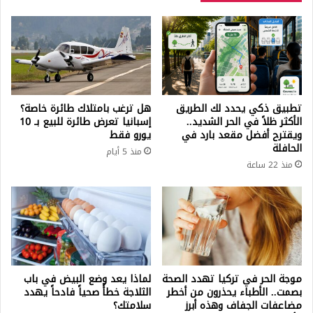
تطبيق ذكي يحدد لك الطريق
هل ترغب بامتلاك طائرة خاصة؟
الأكثر ظلاً في الحر الشديد..
إسبانيا تعرض طائرة للبيع بـ 10
ويقترح أفضل مقعد بارد في
يورو فقط
الحافلة
منذ 5 أيام
منذ 22 ساعة
موجة الحر في تركيا تهدد الصحة
لماذا يعد وضع البيض في باب
بصمت.. الأطباء يحذرون من أخطر
الثلاجة خطأً صحياً فادحاً يهدد
مضاعفات الجفاف وهذه أبرز
سلامتك؟