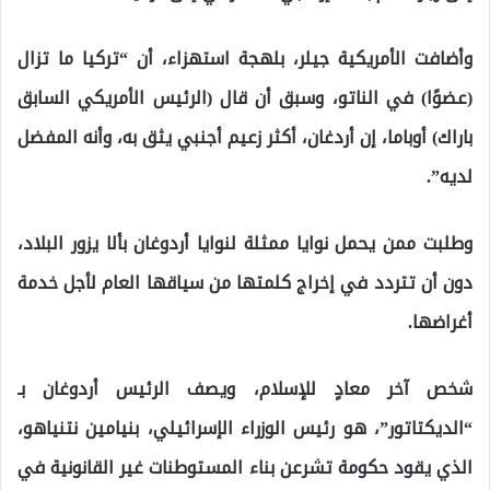
وأضافت الأمريكية جيلر، بلهجة استهزاء، أن “تركيا ما تزال
(عضوًا) في الناتو، وسبق أن قال (الرئيس الأمريكي السابق
باراك) أوباما، إن أردغان، أكثر زعيم أجنبي يثق به، وأنه المفضل
لديه”.
وطلبت ممن يحمل نوايا ممثلة لنوايا أردوغان بألا يزور البلاد،
دون أن تتردد في إخراج كلمتها من سياقها العام لأجل خدمة
أغراضها.
شخص آخر معادٍ للإسلام، ويصف الرئيس أردوغان بـ
“الديكتاتور”، هو رئيس الوزراء الإسرائيلي، بنيامين نتنياهو،
الذي يقود حكومة تشرعن بناء المستوطنات غير القانونية في