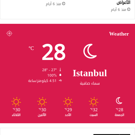
الأعراض
منذ 6 أيام
منذ 6 أيام
Weather
28
℃
Istanbul
28º - 27º
100%
4.51 كيلومتر/ساعة
سماء صافية
30
30
29
32
28
℃
℃
℃
℃
℃
الجمعة
السبت
الأحد
الأثنين
الثلاثاء