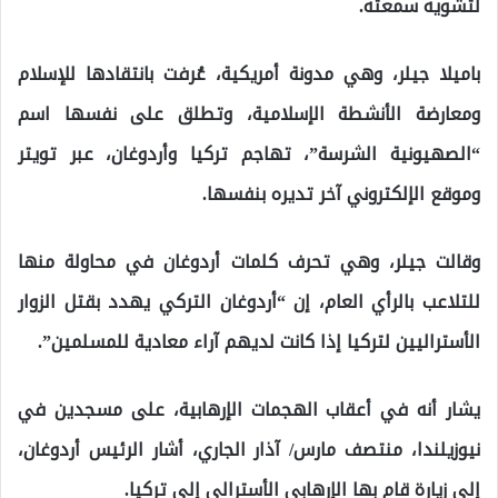
لتشويه سمعته.
باميلا جيلر، وهي مدونة أمريكية، عُرفت بانتقادها للإسلام
ومعارضة الأنشطة الإسلامية، وتطلق على نفسها اسم
“الصهيونية الشرسة”، تهاجم تركيا وأردوغان، عبر تويتر
وموقع الإلكتروني آخر تديره بنفسها.
وقالت جيلر، وهي تحرف كلمات أردوغان في محاولة منها
للتلاعب بالرأي العام، إن “أردوغان التركي يهدد بقتل الزوار
الأستراليين لتركيا إذا كانت لديهم آراء معادية للمسلمين”.
يشار أنه في أعقاب الهجمات الإرهابية، على مسجدين في
نيوزيلندا، منتصف مارس/ آذار الجاري، أشار الرئيس أردوغان،
إلى زيارة قام بها الإرهابي الأسترالي إلى تركيا.