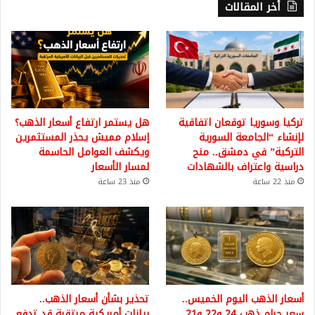
أخر المقالات
تركيا وسوريا توقعان اتفاقية
هل يستمر ارتفاع أسعار الذهب؟
لإنشاء “الجامعة السورية
إسلام مميش يحذر المستثمرين
التركية” في دمشق.. منح
ويكشف العوامل الحاسمة
دراسية واعتراف بالشهادات
لمسار الأسعار
منذ 22 ساعة
منذ 23 ساعة
أسعار الذهب اليوم الخميس..
تحذير بشأن أسعار الذهب..
سعر جرام ذهب 24 و22 و21
بيانات أمريكية مرتقبة قد تدفع