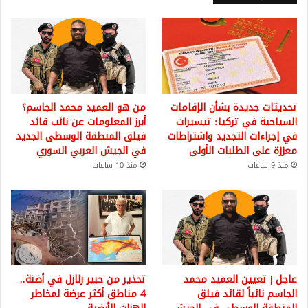
تحديثات جديدة بشأن الإقامات
من هو العميد محمد الجاسم؟
السياحية في تركيا: تيسيرات
أبرز المعلومات عن نائب قائد
في إجراءات التجديد واشتراطات
فيلق المنطقة الوسطى الجديد
معززة على الطلبات الأولى
في الجيش العربي السوري
منذ 9 ساعات
منذ 10 ساعات
عاجل | تعيين العميد محمد
تحذير من خبير زلازل في أضنة..
الجاسم نائباً لقائد فيلق
4 مناطق أكثر عرضة لمخاطر