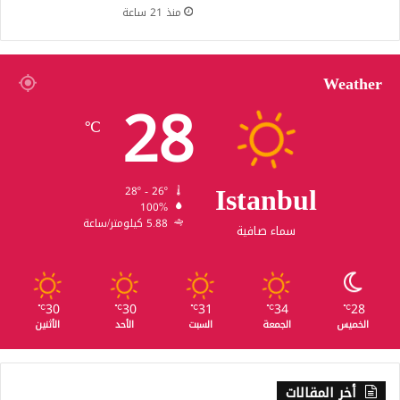
منذ 21 ساعة
Weather
28
℃
Istanbul
28º - 26º
100%
5.88 كيلومتر/ساعة
سماء صافية
30
30
31
34
28
℃
℃
℃
℃
℃
الخميس
الجمعة
السبت
الأحد
الأثنين
أخر المقالات