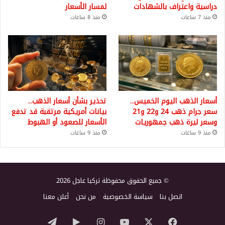
دراسية واعتراف بالشهادات
لمسار الأسعار
منذ 7 ساعات
منذ 8 ساعات
أسعار الذهب اليوم الخميس..
تحذير بشأن أسعار الذهب..
سعر جرام ذهب 24 و22 و21
بيانات أمريكية مرتقبة قد تدفع
وسعر ليرة ذهب جمهوريات
الأسعار للصعود أو الهبوط
منذ 9 ساعات
منذ 9 ساعات
© جميع الحقوق محفوظة تركيا عاجل 2026
اتصل بنا
سياسة الخصوصية
من نحن
أعلن معنا
‫X
فيسبوك
‫YouTube
انستقرام
‏Google
تيلقرام