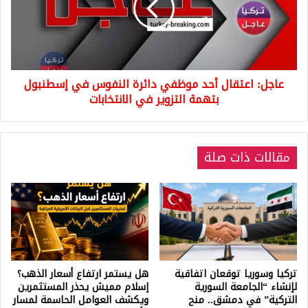
دائرة
النفوس
في
إسطنبول
بتهمة
عاجل: اعتقال أحد موظفي دائرة النفوس في إسطنبول
التزوير
في
بتهمة التزوير في الانتخابات
الانتخابات
مقالات ذات صلة
تركيا وسوريا توقعان اتفاقية
هل يستمر ارتفاع أسعار الذهب؟
لإنشاء “الجامعة السورية
إسلام مميش يحذر المستثمرين
التركية” في دمشق.. منح
ويكشف العوامل الحاسمة لمسار