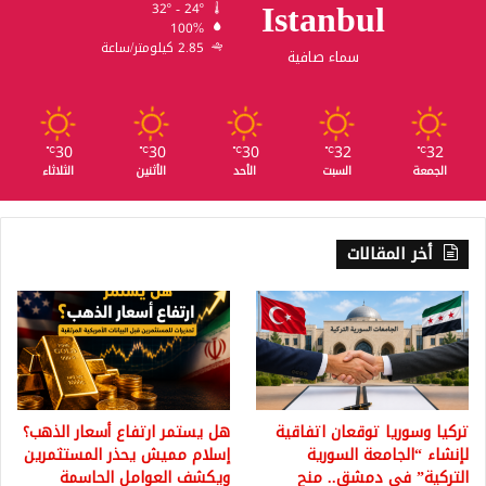
Istanbul
32º - 24º
100%
2.85 كيلومتر/ساعة
سماء صافية
30
30
30
32
32
℃
℃
℃
℃
℃
الجمعة
السبت
الأحد
الأثنين
الثلاثاء
أخر المقالات
تركيا وسوريا توقعان اتفاقية
هل يستمر ارتفاع أسعار الذهب؟
لإنشاء “الجامعة السورية
إسلام مميش يحذر المستثمرين
التركية” في دمشق.. منح
ويكشف العوامل الحاسمة