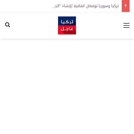
تركيا وسوريا توقعان اتفاقية لإنشاء “الجامعة السورية التركية” في دمشق.. منح دراسية واعتراف بالشهادات
القائمة
اكت