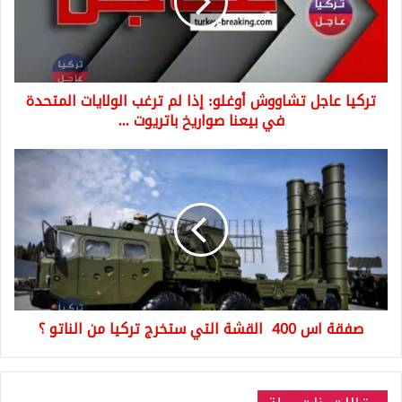
إذا
لم
ترغب
الولايات
المتحدة
تركيا عاجل تشاووش أوغلو: إذا لم ترغب الولايات المتحدة
في
بيعنا
في بيعنا صواريخ باتريوت ...
صواريخ
باتريوت
صفقة
...
اس
400
القشة
التي
ستخرج
تركيا
من
الناتو
صفقة اس 400 القشة التي ستخرج تركيا من الناتو ؟
؟