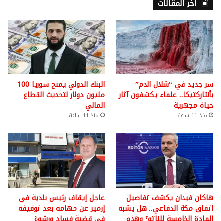
أخر المقالات
سر جديد في “شلال الدم”
البنك الدولي يمنح سوريا 100
بأنتاركتيكا.. علماء يكشفون آثار
مليون دولار لتحديث القطاع
حياة مجهرية
المالي
منذ 11 ساعة
منذ 11 ساعة
هاكان فيدان يكشف تفاصيل
عاجل إيقاف رئيس بلدية في
اتفاق مكة الدفاعي.. هل يشبه
إزمير عن مهامه بعد توقيفه
المادة الخامسة للناتو؟ وهذه
في قضية فساد ورشوة