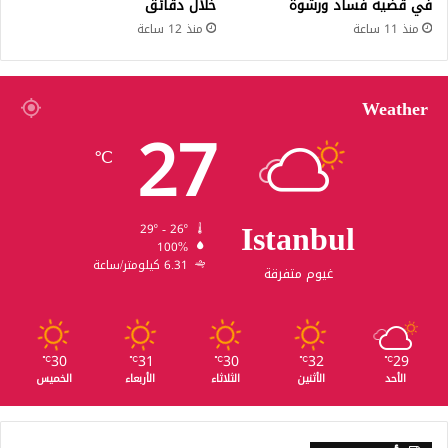
في قضية فساد ورشوة
خلال دقائق
منذ 11 ساعة
منذ 12 ساعة
Weather
27
℃
Istanbul
29º - 26º
100%
6.31 كيلومتر/ساعة
غيوم متفرقة
30
31
30
32
29
℃
℃
℃
℃
℃
الأحد
الأثنين
الثلاثاء
الأربعاء
الخميس