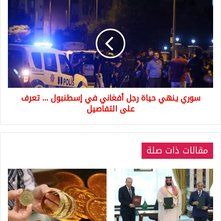
سوري
ينهي
حياة
رجل
أفغاني
في
إسطنبول
...
تعرف
سوري ينهي حياة رجل أفغاني في إسطنبول ... تعرف
على
التفاصيل
على التفاصيل
مقالات ذات صلة