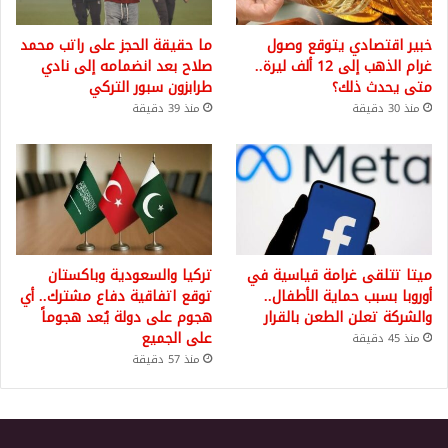
خبير اقتصادي يتوقع وصول
ما حقيقة الحجز على راتب محمد
غرام الذهب إلى 12 ألف ليرة..
صلاح بعد انضمامه إلى نادي
متى يحدث ذلك؟
طرابزون سبور التركي
منذ 30 دقيقة
منذ 39 دقيقة
ميتا تتلقى غرامة قياسية في
تركيا والسعودية وباكستان
أوروبا بسبب حماية الأطفال..
توقع اتفاقية دفاع مشترك.. أي
والشركة تعلن الطعن بالقرار
هجوم على دولة يُعد هجوماً
على الجميع
منذ 45 دقيقة
منذ 57 دقيقة