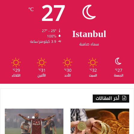
27
℃
Istanbul
27º - 25º
100%
3.9 كيلومتر/ساعة
سماء صافية
29
31
30
32
27
℃
℃
℃
℃
℃
الجمعة
السبت
الأحد
الأثنين
الثلاثاء
أخر المقالات