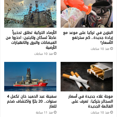
البنزين في تركيا على موعد مع
الأرصاد التركية تطلق تحذيراً
زيادة جديدة.. كم سترتفع
عاجلاً لسكان ولايتين: احذروا من
الأسعار؟
الفيضانات والبرق والانهيارات
الأرضية
منذ 10 ساعات
منذ 10 ساعات
موجة غلاء جديدة في أسعار
سفينة عبد الحميد خان تكمل 4
السجائر بتركيا: تعرف على
سنوات.. 20 بئرًا واكتشاف ضخم
القائمة الجديدة
للغاز
منذ 10 ساعات
منذ 11 ساعة