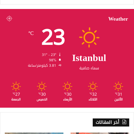
Weather
23
℃
Istanbul
31º - 23º
98%
3.81 كيلومتر/ساعة
سماء صافية
27
30
30
32
31
℃
℃
℃
℃
℃
الأثنين
الثلاثاء
الأربعاء
الخميس
الجمعة
أخر المقالات