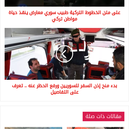
حياة
على متن الخطوط التركية طبيب سوري معارض ينقذ حياة
مواطن
تركي
مواطن تركي
بدء
منح
إذن
السفر
للسوريين
ورفع
الحظر
عنه
..
بدء منح إذن السفر للسوريين ورفع الحظر عنه .. تعرف
تعرف
على
على التفاصيل
التفاصيل
مقالات ذات صلة