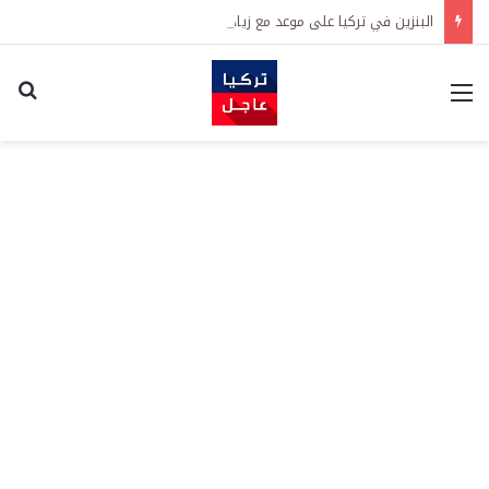
البنزين في تركيا على موعد مع زيادة جديدة.. كم سترتفع الأسعار؟
القائمة
اكت