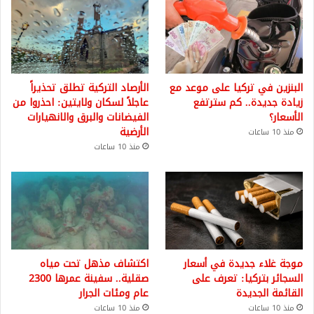
البنزين في تركيا على موعد مع
الأرصاد التركية تطلق تحذيراً
زيادة جديدة.. كم سترتفع
عاجلاً لسكان ولايتين: احذروا من
الأسعار؟
الفيضانات والبرق والانهيارات
الأرضية
منذ 10 ساعات
منذ 10 ساعات
موجة غلاء جديدة في أسعار
اكتشاف مذهل تحت مياه
السجائر بتركيا: تعرف على
صقلية.. سفينة عمرها 2300
القائمة الجديدة
عام ومئات الجرار
منذ 10 ساعات
منذ 10 ساعات