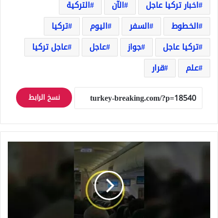
اخبار تركيا عاجل
الآن
التركية
الخطوط
السفر
اليوم
تركيا
تركيا عاجل
جواز
عاجل
عاجل تركيا
علم
قرار
نسخ الرابط
على
متن
الخطوط
التركية
طبيب
سوري
معارض
ينقذ