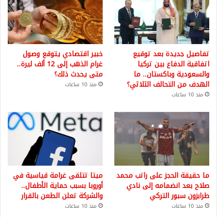
تفاصيل جديدة بعد توقيع
خبير اقتصادي يتوقع وصول
اتفاقية الدفاع بين تركيا
غرام الذهب إلى 12 ألف ليرة..
والسعودية وباكستان.. ما
متى يحدث ذلك؟
الهدف من التحالف الثلاثي؟
منذ 10 ساعات
منذ 10 ساعات
ما حقيقة الحجز على راتب محمد
ميتا تتلقى غرامة قياسية في
صلاح بعد انضمامه إلى نادي
أوروبا بسبب حماية الأطفال..
طرابزون سبور التركي
والشركة تعلن الطعن بالقرار
منذ 10 ساعات
منذ 10 ساعات