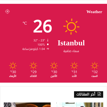
Weather
26
℃
Istanbul
32º - 23º
100%
1.04 كيلومتر/ساعة
سماء صافية
30
29
30
31
32
℃
℃
℃
℃
℃
السبت
الأحد
الأثنين
الثلاثاء
الأربعاء
أخر المقالات