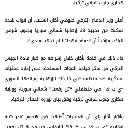
هكاري جنوب شرقي تركيا.
أعلن وزير الدفاع التركي خلوصي أكار، السبت، أن قوات بلاده
تمكنت من تحييد 28 إرهابيا شمالي سوريا وجنوب شرقي
البلاد، مؤكداً أن “دماء شهدائنا لم تذهب سدى”.
جاء ذلك في كلمة لأكار، خلال إشرافه مع كبار قادة الجيش
التركي من مركز قيادة القوات المسلحة، على إدارة عمليات
عسكرية ضد منظمة “بي كا كا” الإرهابية وجناحها السوري
“ي ب ك” في منطقتي “تل رفعت” شمالي سوريا، وولاية
هكاري جنوب شرقي تركيا، وفق بيان لوزارة الدفاع التركية.
وأشار أكار إلى أن العمليات أُطلقت فور هجوم غادر شنه
إرهابيو “ي ب ك/ بي كا كا” الإرهابي من مدينة تل رفعت