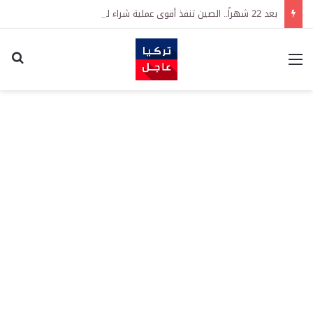
بعد 22 شهراً.. الصين تنفذ أقوى عملية شراء للذهب منذ أكتوبر 2023
القائمة
اكت