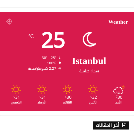
Weather
25
℃
Istanbul
30º - 25º
100%
2.27 كيلومتر/ساعة
سماء صافية
31
31
30
32
30
℃
℃
℃
℃
℃
الأحد
الأثنين
الثلاثاء
الأربعاء
الخميس
أخر المقالات