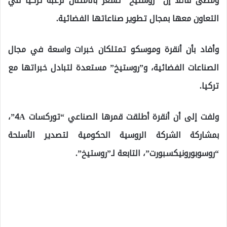
ومضى قائلا إن “روستيخ” تشعر بالامتنان لرغبة تركيا في
التعاون معها بمجال تطوير صناعاتها الفضائية.
وأفاد بأن أنقرة وموسكو تمتلكان خبرات واسعة في مجال
الصناعات الفضائية، و”روستيخ” مستعدة لتبادل خبراتها مع
تركيا.
ولفت إلى أن أنقرة أطلقت قمرها الصناعي “توركسات 4A”،
بمشاركة الشركة الروسية الحكومية لتصدير الأسلحة
“روسوبورونيكسبورت”، التابعة لـ”روستيخ”.