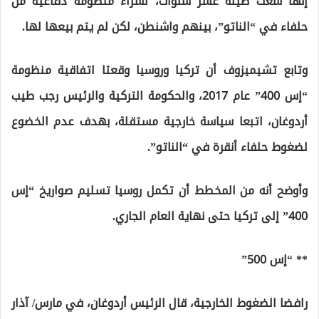
إنها سعت طيلة عشر سنوات، لشراء منظومة دفاعية من
حلفاء في “الناتو”، بينهم واشنطن، لكن لم يتم بيعها لها.
وتابع تشيميزوف أن تركيا وروسيا وقعتا اتفاقية منظومة
“إس 400” عام 2017، والحكومة التركية والرئيس رجب طيب
أردوغان، اتبعا سياسة خارجية مستقلة، بهدف عدم الخضوع
لضغوط حلفاء أنقرة في “الناتو”.
وأوضح أنه من المخطط أن تكمل روسيا تسليم صواريخ “إس
400” إلى تركيا حتى نهاية العام الجاري.
** “إس 500”
رافضا الضغوط الخارجية، قال الرئيس أردوغان، في مارس/ آذار