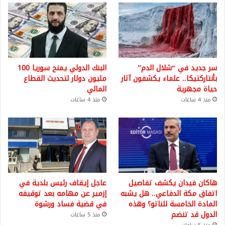
سر جديد في “شلال الدم”
البنك الدولي يمنح سوريا 100
بأنتاركتيكا.. علماء يكشفون آثار
مليون دولار لتحديث القطاع
حياة مجهرية
المالي
منذ 4 ساعات
منذ 4 ساعات
هاكان فيدان يكشف تفاصيل
عاجل إيقاف رئيس بلدية في
اتفاق مكة الدفاعي.. هل يشبه
إزمير عن مهامه بعد توقيفه
المادة الخامسة للناتو؟ وهذه
في قضية فساد ورشوة
الدول قد تنضم
منذ 5 ساعات