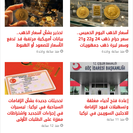
أسعار الذهب اليوم الخميس..
تحذير بشأن أسعار الذهب..
سعر جرام ذهب 24 و22 و21
بيانات أمريكية مرتقبة قد تدفع
وسعر ليرة ذهب جمهوريات
الأسعار للصعود أو الهبوط
منذ ساعة واحدة
منذ ساعة واحدة
إعادة فتح أحياء مغلقة
تحديثات جديدة بشأن الإقامات
وتسهيلات قيود الإقامة
السياحية في تركيا: تيسيرات
للاجئين السوريين في تركيا
في إجراءات التجديد واشتراطات
معززة على الطلبات الأولى
منذ 11 ساعة
منذ 12 ساعة