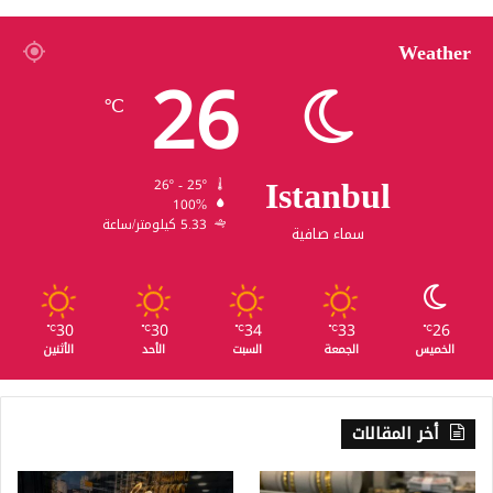
Weather
26
℃
Istanbul
26º - 25º
100%
5.33 كيلومتر/ساعة
سماء صافية
30
30
34
33
26
℃
℃
℃
℃
℃
الخميس
الجمعة
السبت
الأحد
الأثنين
أخر المقالات