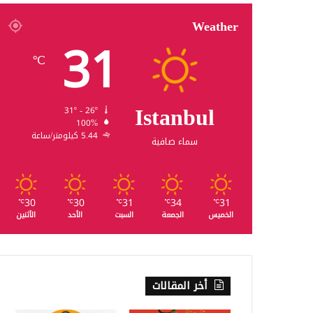
Weather
31
℃
Istanbul
31º - 26º
100%
5.44 كيلومتر/ساعة
سماء صافية
30
30
31
34
31
℃
℃
℃
℃
℃
الخميس
الجمعة
السبت
الأحد
الأثنين
أخر المقالات