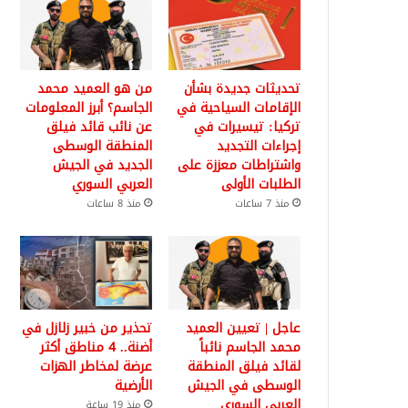
تحديثات جديدة بشأن
من هو العميد محمد
الإقامات السياحية في
الجاسم؟ أبرز المعلومات
تركيا: تيسيرات في
عن نائب قائد فيلق
إجراءات التجديد
المنطقة الوسطى
واشتراطات معززة على
الجديد في الجيش
الطلبات الأولى
العربي السوري
منذ 7 ساعات
منذ 8 ساعات
عاجل | تعيين العميد
تحذير من خبير زلازل في
محمد الجاسم نائباً
أضنة.. 4 مناطق أكثر
لقائد فيلق المنطقة
عرضة لمخاطر الهزات
الوسطى في الجيش
الأرضية
العربي السوري
منذ 19 ساعة