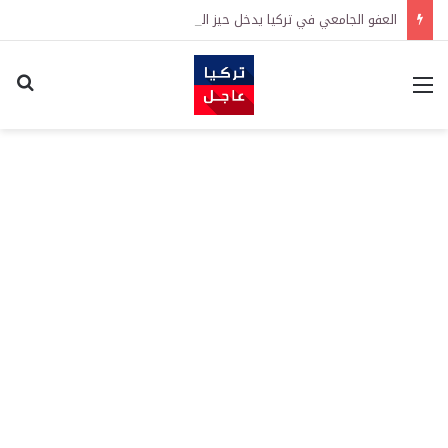
العفو الجامعي في تركيا يدخل حيز التنفيذ رسمياً
القائمة
اكت