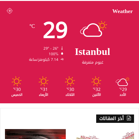
Weather
29
℃
Istanbul
29º - 26º
100%
7.14 كيلومتر/ساعة
غيوم متفرقة
30
31
30
32
29
℃
℃
℃
℃
℃
الأحد
الأثنين
الثلاثاء
الأربعاء
الخميس
أخر المقالات