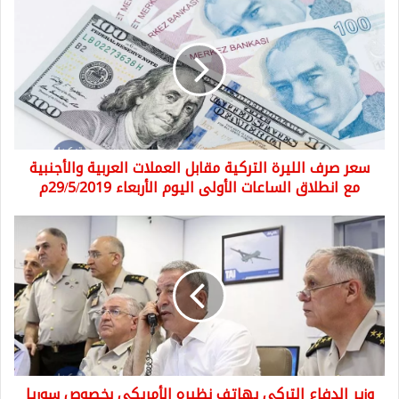
صرف
الليرة
التركية
مقابل
العملات
العربية
والأجنبية
مع
سعر صرف الليرة التركية مقابل العملات العربية والأجنبية
انطلاق
الساعات
مع انطلاق الساعات الأولى اليوم الأربعاء 29/5/2019م
الأولى
اليوم
وزير
الأربعاء
الدفاع
29/5/2019م
التركي
يهاتف
نظيره
الأمريكي
بخصوص
سوريا
وقضايا
وزير الدفاع التركي يهاتف نظيره الأمريكي بخصوص سوريا
أمنية