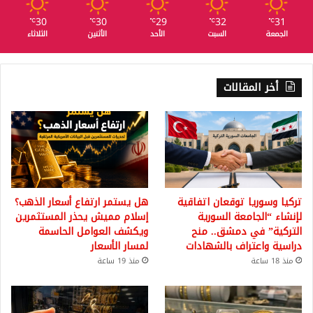
30
30
29
32
31
℃
℃
℃
℃
℃
الجمعة
السبت
الأحد
الأثنين
الثلاثاء
أخر المقالات
تركيا وسوريا توقعان اتفاقية
هل يستمر ارتفاع أسعار الذهب؟
لإنشاء “الجامعة السورية
إسلام مميش يحذر المستثمرين
التركية” في دمشق.. منح
ويكشف العوامل الحاسمة
دراسية واعتراف بالشهادات
لمسار الأسعار
منذ 18 ساعة
منذ 19 ساعة