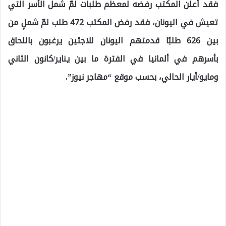
فقد أعلن المكتب رفضه لمعظم طلبات لمّ شمل الأسر التي
تعيش في اليونان، فقد رفض المكتب 472 طلب لمّ شملٍ من
بين 626 طلبًا قدمتهم اليونان للاجئين يرغبون باللحاق
بأسرهم في ألمانيا في الفترة ما بين يناير/كانون الثاني
ومايو/أيار الحالي، بحسب موقع “مهاجر نيوز”.
اللاجئين في ألمانيا يتلقون خبراً غير سار يخص طلبات لمّ
الشمل العائلي