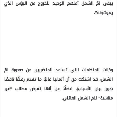
يبقى لمّ الشمل أملهم الوحيد للخروج من البؤس الذي
يعيشونه”.
اللاجئين في ألمانيا يتلقون خبراً غير سار يخص طلبات لمّ
الشمل العائلي
وكانت المنظمات التي تساعد المتضررين من صعوبة لمّ
الشمل، قد اشتكت من أن ألمانيا غالبًا ما تقدم رفضًا ناقصًا
(دون بيان الأسباب)، فضلًا عن أنها تفرض مطالب “غير
مناسبة” للم الشمل العائلي.
اللاجئين في ألمانيا يتلقون خبراً غير سار يخص طلبات لمّ