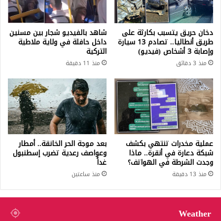
دخان حريق يتسبب بكارثة على
شاهد بالفيديو شجار بين مسنين
طريق أنطاليا.. تصادم 13 سيارة
داخل حافلة في ولاية ملاطية
وإصابة 3 أشخاص (فيديو)
التركية
منذ 3 دقائق
منذ 11 دقيقة
عملية مخدرات تنتهي بكشف
بعد موجة الحر الخانقة.. أمطار
شبكة دعارة في أنقرة.. ماذا
وعواصف رعدية تضرب إسطنبول
وجدت الشرطة في الهواتف؟
غداً
منذ 13 دقيقة
منذ ساعتين
Weather