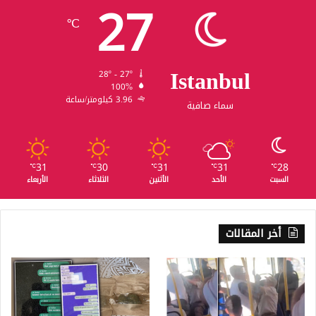
27
℃
Istanbul
28º - 27º
100%
3.96 كيلومتر/ساعة
سماء صافية
31
30
31
31
28
℃
℃
℃
℃
℃
السبت
الأحد
الأثنين
الثلاثاء
الأربعاء
أخر المقالات