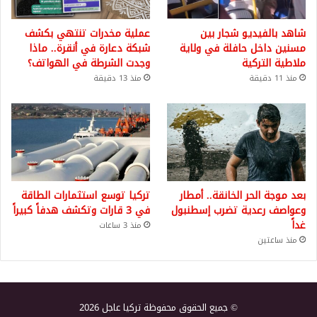
شاهد بالفيديو شجار بين
عملية مخدرات تنتهي بكشف
مسنين داخل حافلة في ولاية
شبكة دعارة في أنقرة.. ماذا
ملاطية التركية
وجدت الشرطة في الهواتف؟
منذ 11 دقيقة
منذ 13 دقيقة
بعد موجة الحر الخانقة.. أمطار
تركيا توسع استثمارات الطاقة
وعواصف رعدية تضرب إسطنبول
في 3 قارات وتكشف هدفاً كبيراً
غداً
منذ 3 ساعات
منذ ساعتين
© جميع الحقوق محفوظة تركيا عاجل 2026