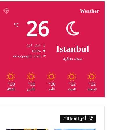
Weather
26
℃
Istanbul
32º - 24º
100%
2.85 كيلومتر/ساعة
سماء صافية
30
30
30
32
32
℃
℃
℃
℃
℃
الجمعة
السبت
الأحد
الأثنين
الثلاثاء
أخر المقالات