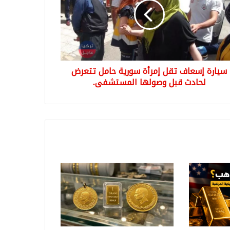
ة
ية
ل
رض
دث
سيارة إسعاف تقل إمرأة سورية حامل تتعرض
لها
ستشفى.
لحادث قبل وصولها المستشفى.