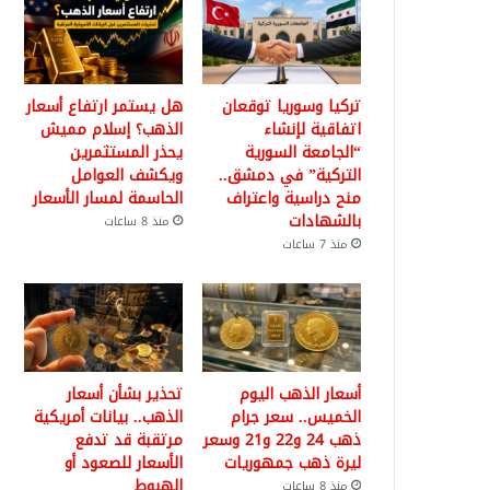
تركيا وسوريا توقعان
هل يستمر ارتفاع أسعار
اتفاقية لإنشاء
الذهب؟ إسلام مميش
“الجامعة السورية
يحذر المستثمرين
التركية” في دمشق..
ويكشف العوامل
منح دراسية واعتراف
الحاسمة لمسار الأسعار
بالشهادات
منذ 8 ساعات
منذ 7 ساعات
أسعار الذهب اليوم
تحذير بشأن أسعار
الخميس.. سعر جرام
الذهب.. بيانات أمريكية
ذهب 24 و22 و21 وسعر
مرتقبة قد تدفع
ليرة ذهب جمهوريات
الأسعار للصعود أو
الهبوط
منذ 8 ساعات