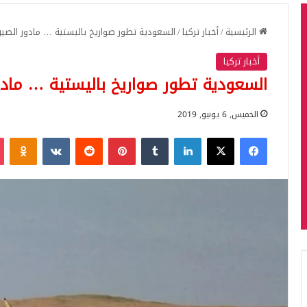
الرئيسية
/
أخبار تركيا
/
السعودية تطور صواريخ باليستية … مادور الصين
أخبار تركيا
السعودية تطور صواريخ باليستية … مادو
الخميس, 6 يونيو, 2019
فيسبوك
‫X
لينكدإن
بينتيريست
iki