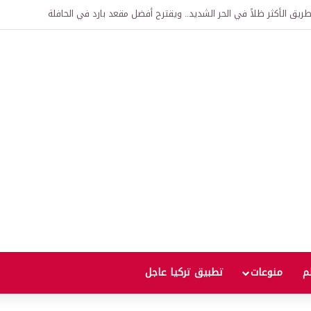
اقية لإنشاء “الجامعة السورية التركية” في دمشق.. منح دراسية واعتراف بالشهادات
لم
منوعات
تطبيق تركيا عاجل