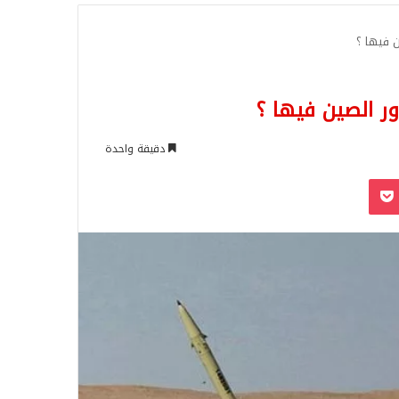
للبحث
 فيها ؟
ر الصين فيها ؟
دقيقة واحدة
‫Pocket
Odnoklassn