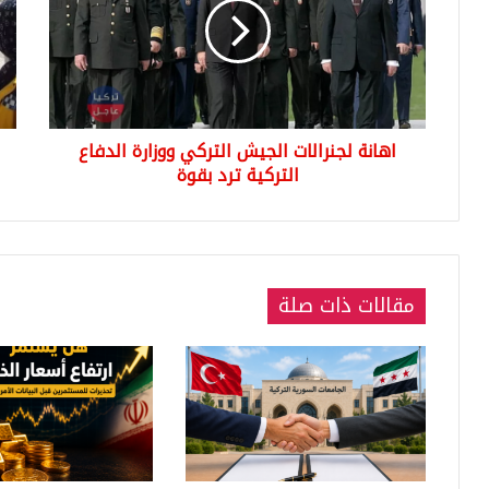
التركي
إمرأ
ووزارة
سور
الدفاع
حام
التركية
تتع
ترد
لحا
بقوة
قبل
اهانة لجنرالات الجيش التركي ووزارة الدفاع
وصو
التركية ترد بقوة
الم
مقالات ذات صلة