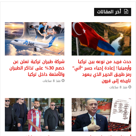
أخر المقالات
حدث فريد من نوعه بين تركيا
شركة طيران تركية تعلن عن
وأرمينيا! إعادة إحياء جسر “آني”
خصم 30% على تذاكر الطيران
رمز طريق الحرير الذي يعود
والأمتعة داخل تركيا
تاريخه إلى قرون
منذ 8 ساعات
منذ 8 ساعات