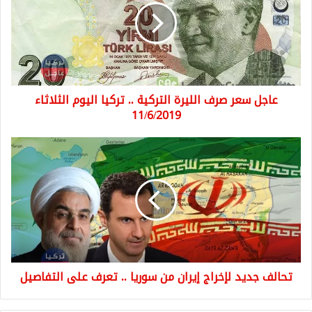
الليرة
التركية
..
تركيا
اليوم
الثلاثاء
عاجل سعر صرف الليرة التركية .. تركيا اليوم الثلاثاء
11/6/2019
11/6/2019
تحالف
جديد
لإخراج
إيران
من
سوريا
..
تعرف
على
تحالف جديد لإخراج إيران من سوريا .. تعرف على التفاصيل
التفاصيل