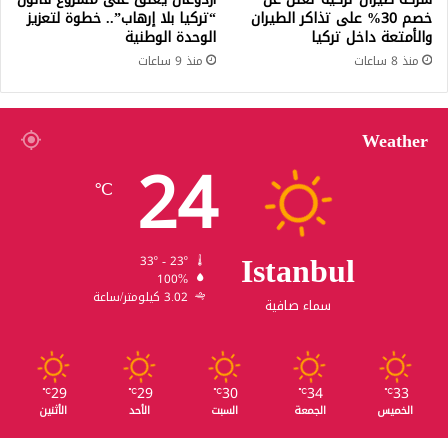
خصم 30% على تذاكر الطيران
“تركيا بلا إرهاب”.. خطوة لتعزيز
والأمتعة داخل تركيا
الوحدة الوطنية
منذ 8 ساعات
منذ 9 ساعات
Weather
24
℃
Istanbul
33º - 23º
100%
3.02 كيلومتر/ساعة
سماء صافية
29
29
30
34
33
℃
℃
℃
℃
℃
الخميس
الجمعة
السبت
الأحد
الأثنين