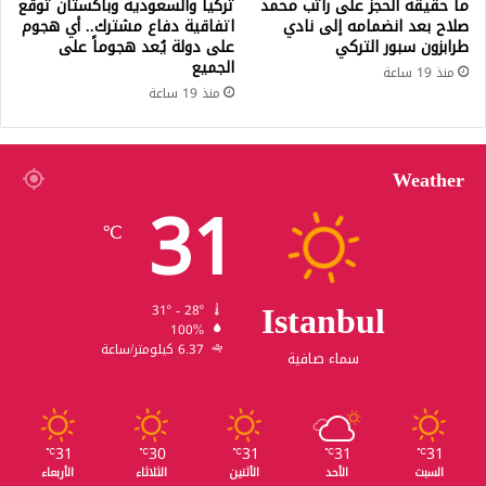
ما حقيقة الحجز على راتب محمد
تركيا والسعودية وباكستان توقع
صلاح بعد انضمامه إلى نادي
اتفاقية دفاع مشترك.. أي هجوم
طرابزون سبور التركي
على دولة يُعد هجوماً على
الجميع
منذ 19 ساعة
منذ 19 ساعة
Weather
31
℃
Istanbul
31º - 28º
100%
6.37 كيلومتر/ساعة
سماء صافية
31
30
31
31
31
℃
℃
℃
℃
℃
السبت
الأحد
الأثنين
الثلاثاء
الأربعاء