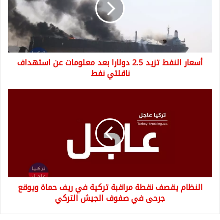
دولارا
بعد
معلومات
عن
استهداف
أسعار النفط تزيد 2.5 دولارا بعد معلومات عن استهداف
ناقلتي
نفط
ناقلتي نفط
النظام
يقصف
نقطة
مراقبة
تركية
في
ريف
حماة
ويوقع
النظام يقصف نقطة مراقبة تركية في ريف حماة ويوقع
جرحى
في
جرحى في صفوف الجيش التركي
صفوف
الجيش