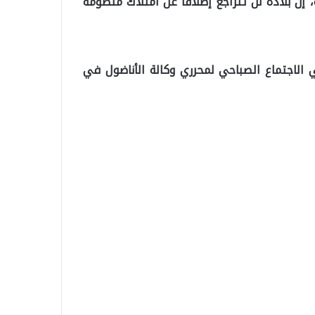
، إن بلاده لن تتراجع إطلاقا عن امتلاك منظومة
لاجتماع الصباحي لمحرري وكالة الأناضول في