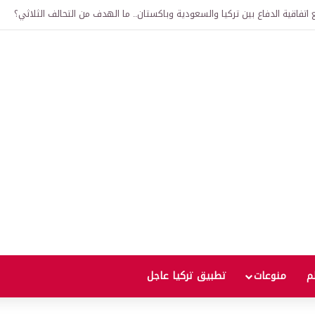
لى 12 ألف ليرة.. متى يحدث ذلك؟
لم
منوعات
تطبيق تركيا عاجل