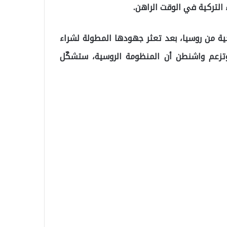
2017، شراء منظومة “إس-400” الصاروخية من روسيا، بعد تعثر جهودها المطولة لشراء
 وتزعم واشنطن أن المنظومة الروسية، ستشكّل