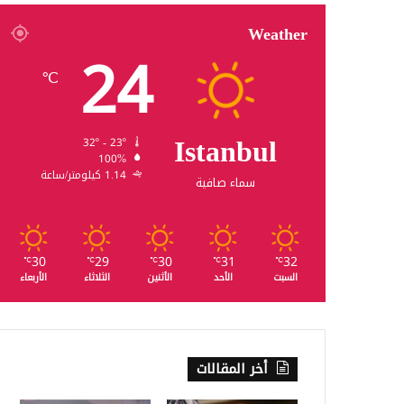
Weather
24
℃
Istanbul
32º - 23º
100%
1.14 كيلومتر/ساعة
سماء صافية
30
29
30
31
32
℃
℃
℃
℃
℃
السبت
الأحد
الأثنين
الثلاثاء
الأربعاء
أخر المقالات