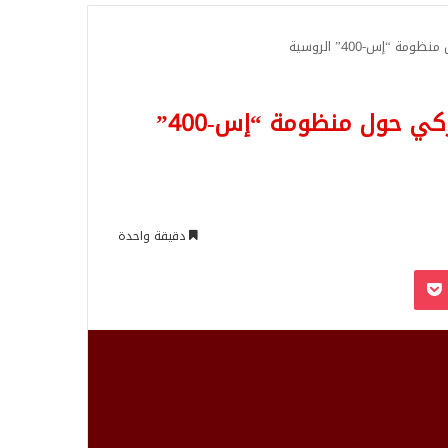
للبحث
 “إس-400” الروسية
عاجل تصريحات جديدة لـوزير الخارجية التركي حول منظومة “إس-400”
دقيقة واحدة
‫Pocket
Odnoklassn