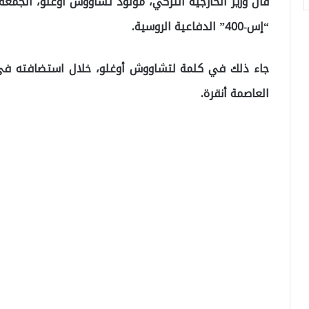
قال وزير الخارجية التركي، مولود تشاووش أوغلو، الجمعة
“إس-400” الدفاعية الروسية.
جاء ذلك في كلمة لتشاووش أوغلو، خلال استضافته في ا
العاصمة أنقرة.