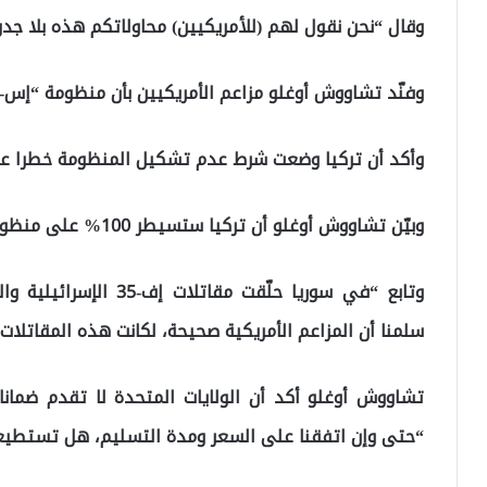
وقال “نحن نقول لهم (للأمريكيين) محاولاتكم هذه بلا جدوى،
وفنّد تشاووش أوغلو مزاعم الأمريكيين بأن منظومة “إس-400” تشكل خطرا على مقاتلات “إف-35”.
وأكد أن تركيا وضعت شرط عدم تشكيل المنظومة خطرا عل
وبيّن تشاووش أوغلو أن تركيا ستسيطر 100% على منظومة “إس-400” لدى وصولها إلى أراضيها.
سلمنا أن المزاعم الأمريكية صحيحة، لكانت هذه المقاتلات 
تشاووش أوغلو أكد أن الولايات المتحدة لا تقدم ضمانا
“حتى وإن اتفقنا على السعر ومدة التسليم، هل تستطيع