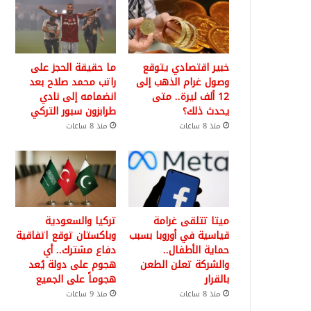
خبير اقتصادي يتوقع
ما حقيقة الحجز على
وصول غرام الذهب إلى
راتب محمد صلاح بعد
12 ألف ليرة.. متى
انضمامه إلى نادي
يحدث ذلك؟
طرابزون سبور التركي
منذ 8 ساعات
منذ 8 ساعات
ميتا تتلقى غرامة
تركيا والسعودية
قياسية في أوروبا بسبب
وباكستان توقع اتفاقية
حماية الأطفال..
دفاع مشترك.. أي
والشركة تعلن الطعن
هجوم على دولة يُعد
بالقرار
هجوماً على الجميع
منذ 8 ساعات
منذ 9 ساعات