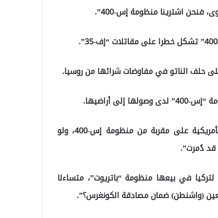
 فنحن اشترينا منظومة إس-400”.
ى حلف الناتو في مفاوضات شرائها من روسيا.
وتابع “في سوريا حلّقت مقاتلات إف-35 الإسرائيلية والأمريكية على مقربة من منظومة إس-400، ولو
قد دُمرت”.
 لتركيا في بيعها منظومة “باتريوت”، متساءلا
ين (واشنطن) ضمان مصادقة الكونغرس؟”.