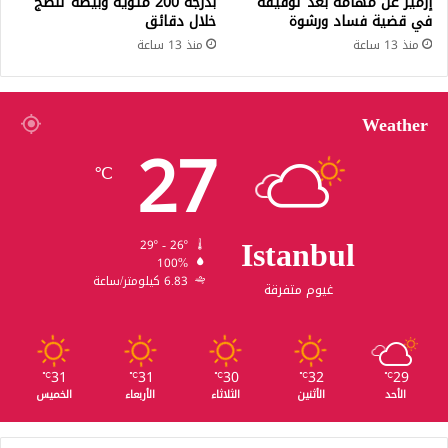
إزمير عن مهامه بعد توقيفه
بدرجة 200 مئوية وبيضة تنضج
في قضية فساد ورشوة
خلال دقائق
منذ 13 ساعة
منذ 13 ساعة
Weather
27
℃
Istanbul
29º - 26º
100%
6.83 كيلومتر/ساعة
غيوم متفرقة
31
31
30
32
29
℃
℃
℃
℃
℃
الأحد
الأثنين
الثلاثاء
الأربعاء
الخميس