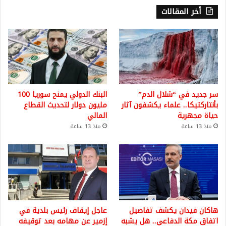
أخر المقالات
سر جديد في “شلال الدم”
البنك الدولي يمنح سوريا 100
بأنتاركتيكا.. علماء يكشفون آثار
مليون دولار لتحديث القطاع
حياة مجهرية
المالي
منذ 13 ساعة
منذ 13 ساعة
هاكان فيدان يكشف تفاصيل
عاجل إيقاف رئيس بلدية في
اتفاق مكة الدفاعي.. هل يشبه
إزمير عن مهامه بعد توقيفه