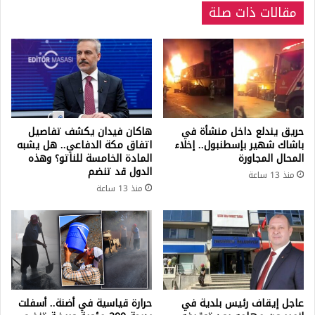
مقالات ذات صلة
حريق يندلع داخل منشأة في
هاكان فيدان يكشف تفاصيل
باشاك شهير بإسطنبول.. إخلاء
اتفاق مكة الدفاعي.. هل يشبه
المحال المجاورة
المادة الخامسة للناتو؟ وهذه
الدول قد تنضم
منذ 13 ساعة
منذ 13 ساعة
عاجل إيقاف رئيس بلدية في
حرارة قياسية في أضنة.. أسفلت