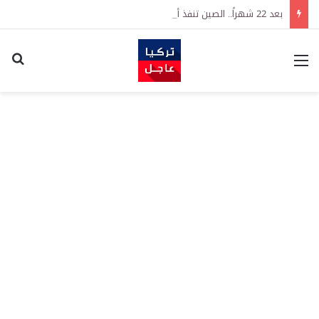
بعد 22 شهراً.. الصين تنفذ أقوى عملية شراء للذهب منذ أكتوبر 2023
القائمة
اكت