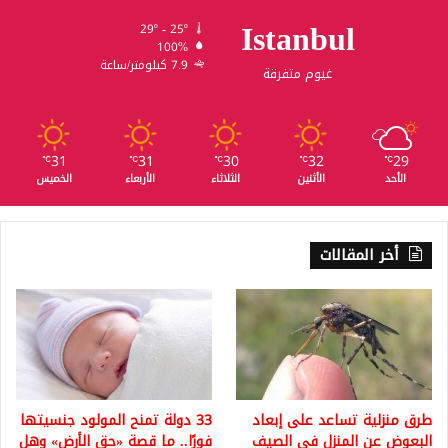
Istanbul
29º - 25º
100%
7.9 كيلومتر/ساعة
غيوم متفرقة
31
31
30
32
29
℃
℃
℃
℃
℃
الأحد
الأثنين
الثلاثاء
الأربعاء
الخميس
أخر المقالات
طرق منزلية تساعد على إبعاد
33 دولة تمنح المولود جنسيتها
البعوض عن المنزل في الصيف
فورًا.. ما قصة «حق الأرض» وهل