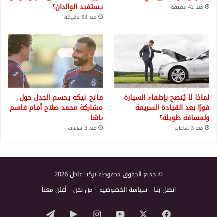
يستفيد الوالدان؟
منذ 42 دقيقة
منذ 53 دقيقة
لماذا لا يُنصح بإطفاء السيارة
فاتح تيكه يحسم الجدل حول
فورًا بعد القيادة السريعة
مشاركة محمد صلاح أمام قاسم
ولمسافة طويلة؟
باشا
منذ 3 ساعات
منذ 3 ساعات
© جميع الحقوق محفوظة تركيا عاجل 2026
اتصل بنا
سياسة الخصوصية
من نحن
أعلن معنا
‫X
فيسبوك
‫YouTube
انستقرام
‏Google
تيلقرام