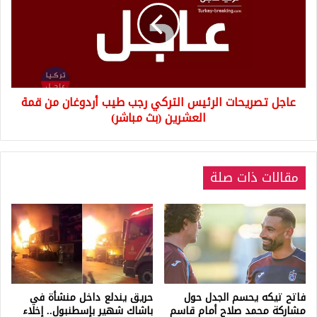
التركي
رجب
طيب
أردوغان
من
قمة
عاجل تصريحات الرئيس التركي رجب طيب أردوغان من قمة
العشرين
(بث
العشرين (بث مباشر)
مباشر)
مقالات ذات صلة
فاتح تيكه يحسم الجدل حول
حريق يندلع داخل منشأة في
مشاركة محمد صلاح أمام قاسم
باشاك شهير بإسطنبول.. إخلاء