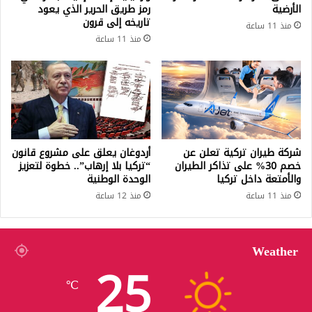
!
الأرضية
رمز طريق الحرير الذي يعود
ق
تاريخه إلى قرون
.
ة
منذ 11 ساعة
.
ت
منذ 11 ساعة
إ
ح
ل
م
ي
ل
ك
ا
م
ل
ا
ن
ل
ف
شركة طيران تركية تعلن عن
أردوغان يعلق على مشروع قانون
ت
ط
خصم 30% على تذاكر الطيران
“تركيا بلا إرهاب”.. خطوة لتعزيز
ف
ا
والأمتعة داخل تركيا
الوحدة الوطنية
ا
ل
منذ 11 ساعة
منذ 12 ساعة
ص
خ
ي
ا
ل
م
ف
Weather
25
ي
ط
℃
ر
ي