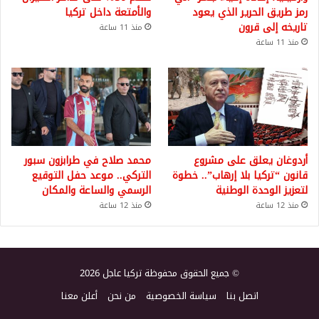
رمز طريق الحرير الذي يعود
والأمتعة داخل تركيا
تاريخه إلى قرون
منذ 11 ساعة
منذ 11 ساعة
أردوغان يعلق على مشروع
محمد صلاح في طرابزون سبور
قانون “تركيا بلا إرهاب”.. خطوة
التركي.. موعد حفل التوقيع
لتعزيز الوحدة الوطنية
الرسمي والساعة والمكان
منذ 12 ساعة
منذ 12 ساعة
© جميع الحقوق محفوظة تركيا عاجل 2026
اتصل بنا
سياسة الخصوصية
من نحن
أعلن معنا