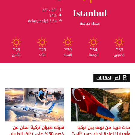
ق
Istanbul
ه
33º - 25º
ا
94%
ل
3.64 كيلومتر/ساعة
سماء صافية
ل
ن
ظ
ا
29
29
30
34
33
℃
℃
℃
℃
℃
م
الخميس
الجمعة
السبت
الأحد
الأثنين
ا
ل
س
أخر المقالات
و
ر
ي
حدث فريد من نوعه بين تركيا
شركة طيران تركية تعلن عن
وأرمينيا! إعادة إحياء جسر “آني”
خصم 30% على تذاكر الطيران