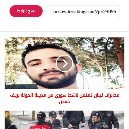
نسخ الرابط
مخابرات
لبنان
تعتقل
ناشط
سوري
من
مدينة
الحولة
بريف
مخابرات لبنان تعتقل ناشط سوري من مدينة الحولة بريف
حمص
حمص
ترحيل
16
سورياً