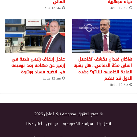
حياة مجهرية
المالي
منذ 12 ساعة
منذ 12 ساعة
هاكان فيدان يكشف تفاصيل
عاجل إيقاف رئيس بلدية في
اتفاق مكة الدفاعي.. هل يشبه
إزمير عن مهامه بعد توقيفه
المادة الخامسة للناتو؟ وهذه
في قضية فساد ورشوة
الدول قد تنضم
منذ 12 ساعة
منذ 12 ساعة
© جميع الحقوق محفوظة تركيا عاجل 2026
اتصل بنا
سياسة الخصوصية
من نحن
أعلن معنا