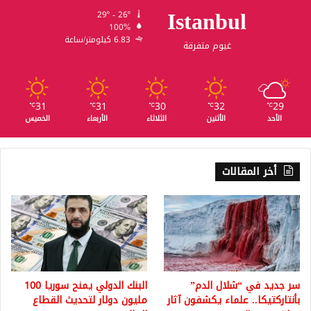
Istanbul
29º - 26º
100%
6.83 كيلومتر/ساعة
غيوم متفرقة
31
31
30
32
29
℃
℃
℃
℃
℃
الأحد
الأثنين
الثلاثاء
الأربعاء
الخميس
أخر المقالات
سر جديد في “شلال الدم”
البنك الدولي يمنح سوريا 100
بأنتاركتيكا.. علماء يكشفون آثار
مليون دولار لتحديث القطاع