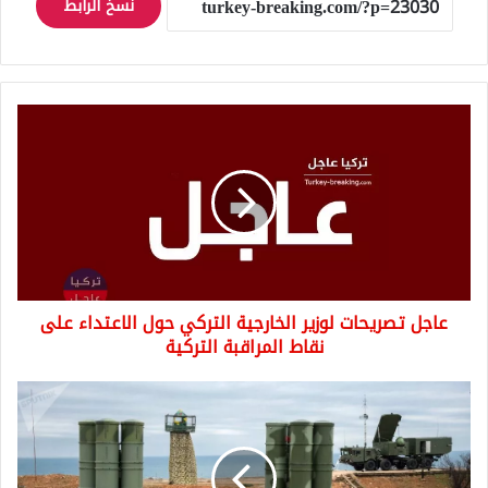
نسخ الرابط
عاجل
تصريحات
لوزير
الخارجية
التركي
حول
الاعتداء
على
نقاط
عاجل تصريحات لوزير الخارجية التركي حول الاعتداء على
المراقبة
التركية
نقاط المراقبة التركية
متى
ستستخدم
تركيا
منظومة
"إس