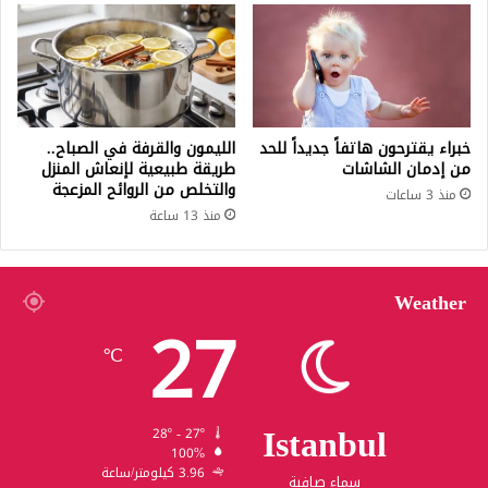
خبراء يقترحون هاتفاً جديداً للحد
الليمون والقرفة في الصباح..
من إدمان الشاشات
طريقة طبيعية لإنعاش المنزل
والتخلص من الروائح المزعجة
منذ 3 ساعات
منذ 13 ساعة
Weather
27
℃
Istanbul
28º - 27º
100%
3.96 كيلومتر/ساعة
سماء صافية