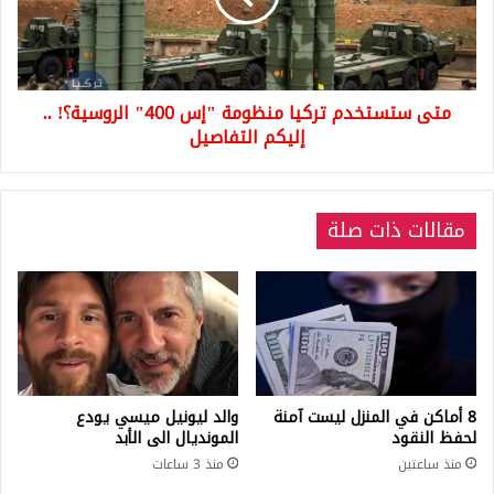
400"
الروسية؟!
..
إليكم
متى ستستخدم تركيا منظومة "إس 400" الروسية؟! ..
التفاصيل
إليكم التفاصيل
مقالات ذات صلة
8 أماكن في المنزل ليست آمنة
والد ليونيل ميسي يودع
لحفظ النقود
المونديال الى الأبد
منذ ساعتين
منذ 3 ساعات