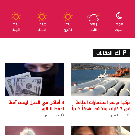
31
30
31
31
28
℃
℃
℃
℃
℃
السبت
الأحد
الأثنين
الثلاثاء
الأربعاء
أخر المقالات
تركيا توسع استثمارات الطاقة
8 أماكن في المنزل ليست آمنة
في 3 قارات وتكشف هدفاً كبيراً
لحفظ النقود
منذ ساعتين
منذ ساعتين