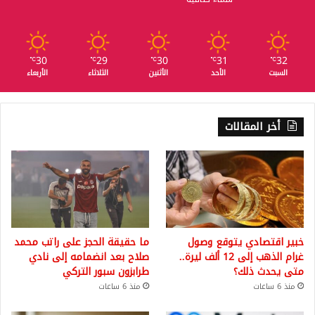
30
29
30
31
32
℃
℃
℃
℃
℃
السبت
الأحد
الأثنين
الثلاثاء
الأربعاء
أخر المقالات
خبير اقتصادي يتوقع وصول
ما حقيقة الحجز على راتب محمد
غرام الذهب إلى 12 ألف ليرة..
صلاح بعد انضمامه إلى نادي
متى يحدث ذلك؟
طرابزون سبور التركي
منذ 6 ساعات
منذ 6 ساعات