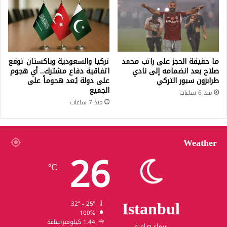
ما حقيقة الحجز على راتب محمد
تركيا والسعودية وباكستان توقع
صلاح بعد انضمامه إلى نادي
اتفاقية دفاع مشترك.. أي هجوم
طرابزون سبور التركي
على دولة يُعد هجوماً على
الجميع
منذ 6 ساعات
منذ 7 ساعات
Weather
26
℃
Istanbul
32º - 25º
100%
1.44 كيلومتر/ساعة
سماء صافية