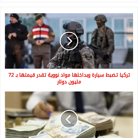
تركيا
تضبط
سيارة
وبداخلها
مواد
نووية
تقدر
قيمتها
بـ
تركيا تضبط سيارة وبداخلها مواد نووية تقدر قيمتها بـ 72
72
مليون
مليون دولار
دولار
عاجل
جاءت
النشرة
الصباحية
لأسعار
العملات
مقابل