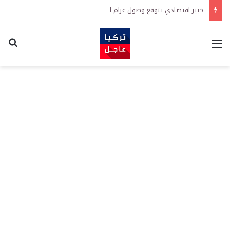
خبير اقتصادي يتوقع وصول غرام الذهب إلى 12 ألف ليرة.. متى يحدث ذلك؟
القائمة
اكت