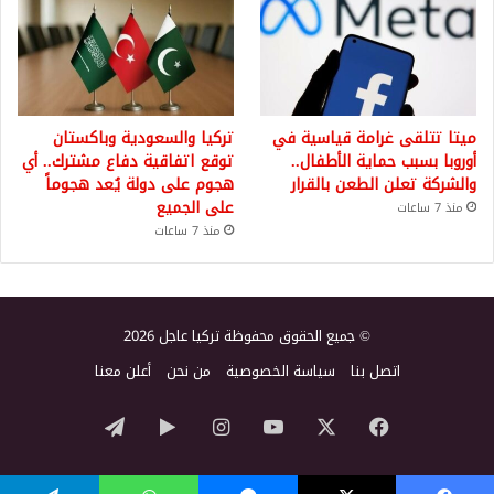
ميتا تتلقى غرامة قياسية في
تركيا والسعودية وباكستان
أوروبا بسبب حماية الأطفال..
توقع اتفاقية دفاع مشترك.. أي
والشركة تعلن الطعن بالقرار
هجوم على دولة يُعد هجوماً
على الجميع
منذ 7 ساعات
منذ 7 ساعات
© جميع الحقوق محفوظة تركيا عاجل 2026
اتصل بنا
سياسة الخصوصية
من نحن
أعلن معنا
‫X
فيسبوك
‫YouTube
انستقرام
‏Google
تيلقرام
Play