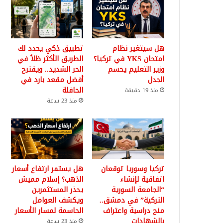
هل سيتغير نظام
تطبيق ذكي يحدد لك
امتحان YKS في تركيا؟
الطريق الأكثر ظلاً في
وزير التعليم يحسم
الحر الشديد.. ويقترح
الجدل
أفضل مقعد بارد في
الحافلة
منذ 19 دقيقة
منذ 23 ساعة
تركيا وسوريا توقعان
هل يستمر ارتفاع أسعار
اتفاقية لإنشاء
الذهب؟ إسلام مميش
“الجامعة السورية
يحذر المستثمرين
التركية” في دمشق..
ويكشف العوامل
منح دراسية واعتراف
الحاسمة لمسار الأسعار
بالشهادات
منذ 23 ساعة