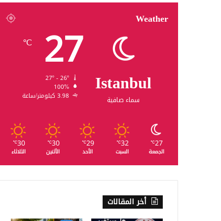
Weather
27
℃
Istanbul
27º - 26º
100%
3.98 كيلومتر/ساعة
سماء صافية
30
30
29
32
27
℃
℃
℃
℃
℃
الجمعة
السبت
الأحد
الأثنين
الثلاثاء
أخر المقالات