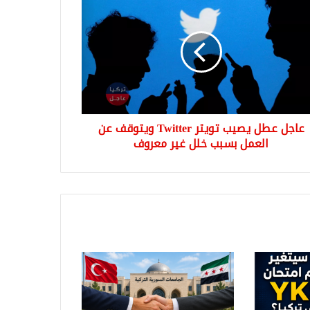
ل
يب
ر
Twit
وقف
مل
بب
عاجل عطل يصيب تويتر Twitter ويتوقف عن
العمل بسبب خلل غير معروف
روف