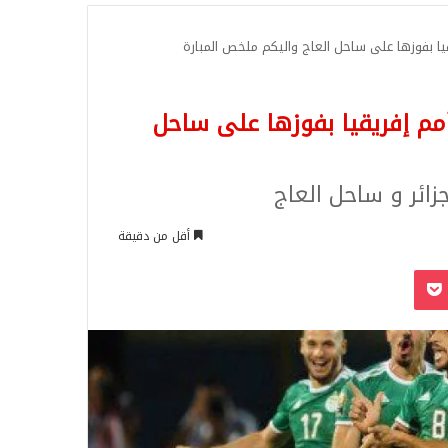
للبحث
يا بفوزها على ساحل العاج واليكم ملخص المبارة
مم إفريقيا بفوزها على ساحل
جزائر و ساحل العاج
أقل من دقيقة
‫Pocket
Odnoklassn