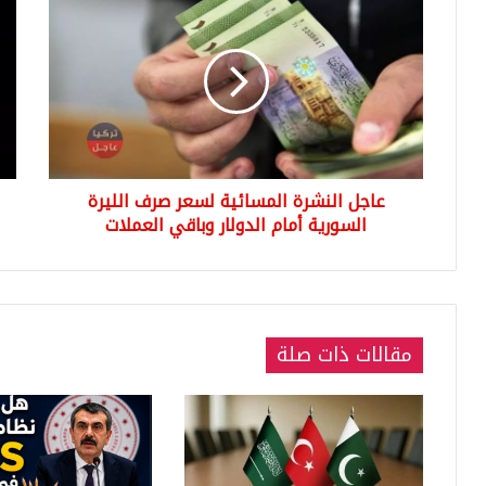
النشرة
عط
المسائية
يص
لسعر
تويت
صرف
ter
الليرة
ويت
السورية
عن
أمام
الع
الدولار
بس
عاجل النشرة المسائية لسعر صرف الليرة
وباقي
خلل
العملات
السورية أمام الدولار وباقي العملات
غير
مع
مقالات ذات صلة