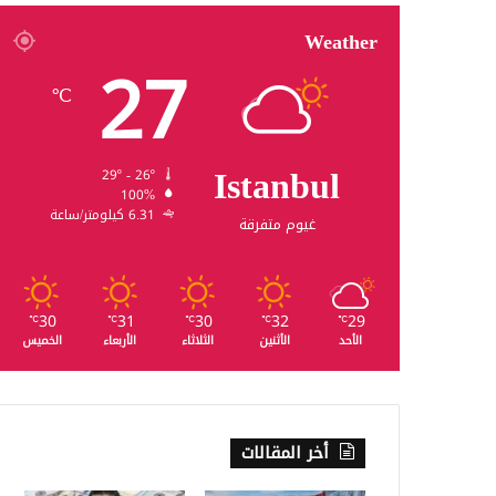
Weather
27
℃
Istanbul
29º - 26º
100%
6.31 كيلومتر/ساعة
غيوم متفرقة
30
31
30
32
29
℃
℃
℃
℃
℃
الأحد
الأثنين
الثلاثاء
الأربعاء
الخميس
أخر المقالات