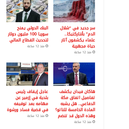
سر جديد في “شلال
البنك الدولي يمنح
الدم” بأنتاركتيكا..
سوريا 100 مليون دولار
علماء يكشفون آثار
لتحديث القطاع المالي
حياة مجهرية
منذ 12 ساعة
منذ 12 ساعة
هاكان فيدان يكشف
عاجل إيقاف رئيس
تفاصيل اتفاق مكة
بلدية في إزمير عن
الدفاعي.. هل يشبه
مهامه بعد توقيفه
المادة الخامسة للناتو؟
في قضية فساد ورشوة
وهذه الدول قد تنضم
منذ 12 ساعة
منذ 12 ساعة