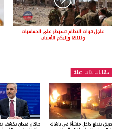
على
في
الحماميات
تركي
وتلتها
الي
وإليكم
الج
الأسباب
019
عاجل قوات النظام تسيطر على الحماميات
وتلتها وإليكم الأسباب
مقالات ذات صلة
حريق يندلع داخل منشأة في باشاك
هاكان فيدان يكشف تف