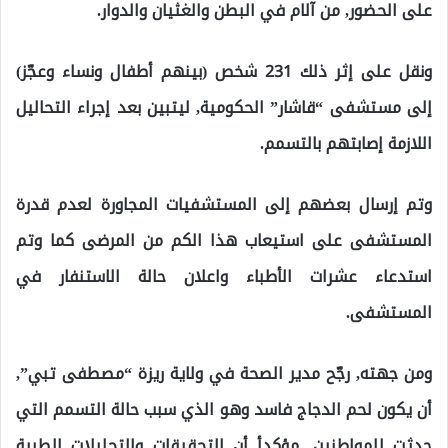
على الحضور, من آلام في البطن والغثيان والدوار.
ونقل على إثر ذلك 231 شخص (بينهم أطفال ونساء وعجّز)
إلى مستشفى “قاشار” الحكومية, ليتبين بعد إجراء التحاليل
اللازمة إصابتهم بالتسمم.
وتم إرسال بعضهم إلى المستشفيات المجاورة لعدم قدرة
المستشفى على استيعاب هذا الكم من المرضى كما وتم
استدعاء عشرات الأطباء واعلان حالة الاستنفار في
المستشفى.
ومن جهته, رجّح مدير الصحة في ولاية ريزة “مصطفى تبي”,
أن يكون لحم الدجاج فاسد وهو الذي سبب حالة التسمم التي
حدثت للمواطنين, مؤكدأ أن التحقيقات والتحليلات الطبية