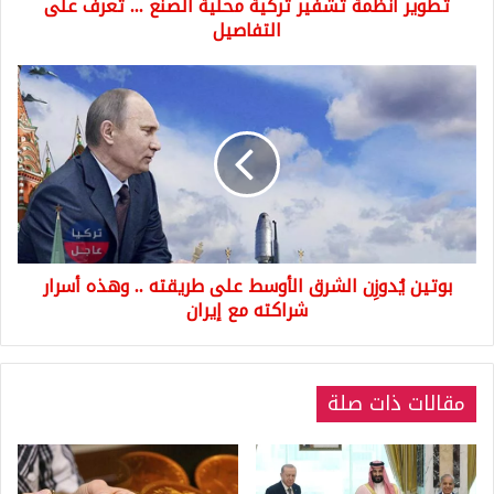
تطوير أنظمة تشفير تركية محلية الصنع ... تعرف على
التفاصيل
التفاصيل
بوتين
يُدوزِن
الشرق
الأوسط
على
طريقته
..
وهذه
أسرار
بوتين يُدوزِن الشرق الأوسط على طريقته .. وهذه أسرار
شراكته
مع
شراكته مع إيران
إيران
مقالات ذات صلة