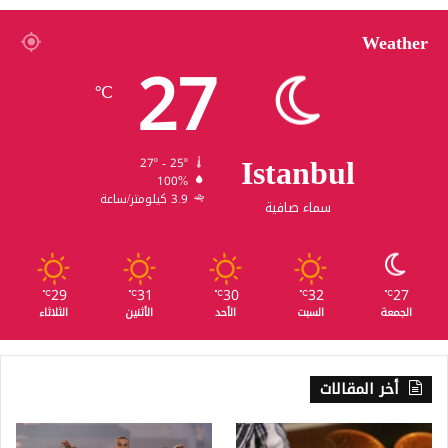
Weather
27
℃
Istanbul
27º - 25º
100%
3.9 كيلومتر/ساعة
سماء صافية
29
31
30
32
27
℃
℃
℃
℃
℃
الجمعة
السبت
الأحد
الأثنين
الثلاثاء
أخر المقالات