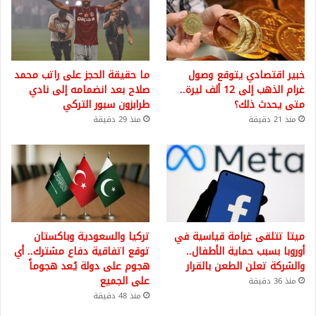
خبير اقتصادي يتوقع وصول
ما حقيقة الحجز على راتب محمد
غرام الذهب إلى 12 ألف ليرة..
صلاح بعد انضمامه إلى نادي
متى يحدث ذلك؟
طرابزون سبور التركي
منذ 21 دقيقة
منذ 29 دقيقة
ميتا تتلقى غرامة قياسية في
تركيا والسعودية وباكستان
أوروبا بسبب حماية الأطفال..
توقع اتفاقية دفاع مشترك.. أي
والشركة تعلن الطعن بالقرار
هجوم على دولة يُعد هجوماً
على الجميع
منذ 36 دقيقة
منذ 48 دقيقة