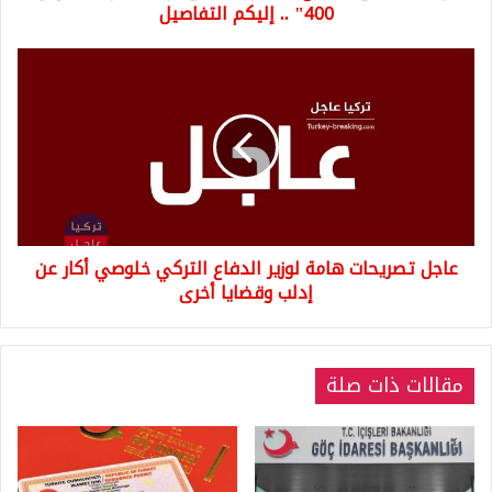
..
400" .. إليكم التفاصيل
إليكم
التفاصيل
عاجل
تصريحات
هامة
لوزير
الدفاع
التركي
خلوصي
أكار
عن
عاجل تصريحات هامة لوزير الدفاع التركي خلوصي أكار عن
إدلب
وقضايا
إدلب وقضايا أخرى
أخرى
مقالات ذات صلة