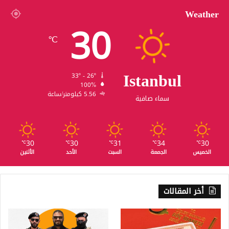
Weather
30
℃
Istanbul
33º - 26º
100%
5.56 كيلومتر/ساعة
سماء صافية
30
30
31
34
30
℃
℃
℃
℃
℃
الخميس
الجمعة
السبت
الأحد
الأثنين
أخر المقالات