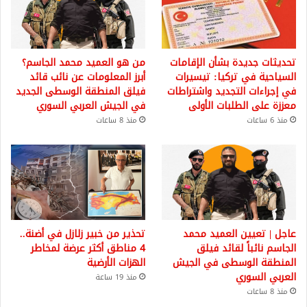
تحديثات جديدة بشأن الإقامات
من هو العميد محمد الجاسم؟
السياحية في تركيا: تيسيرات
أبرز المعلومات عن نائب قائد
في إجراءات التجديد واشتراطات
فيلق المنطقة الوسطى الجديد
معززة على الطلبات الأولى
في الجيش العربي السوري
منذ 6 ساعات
منذ 8 ساعات
عاجل | تعيين العميد محمد
تحذير من خبير زلازل في أضنة..
الجاسم نائباً لقائد فيلق
4 مناطق أكثر عرضة لمخاطر
المنطقة الوسطى في الجيش
الهزات الأرضية
العربي السوري
منذ 19 ساعة
منذ 8 ساعات