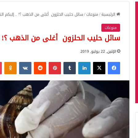
الرئيسية
/
منوعات
/
سائل حليب الحلزون أغلى من الذهب ؟! .. إليكم ال
منوعات
سائل حليب الحلزون أغلى من الذهب ؟! ..
الإثنين, 22 يوليو, 2019
فيسبوك
‫X
لينكدإن
بينتيريست
iki