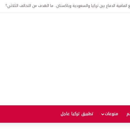
لى 12 ألف ليرة.. متى يحدث ذلك؟
لم
منوعات
تطبيق تركيا عاجل