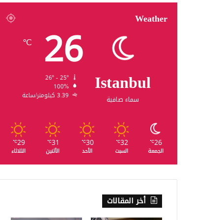
Weather
26
℃
Istanbul
26º - 25º
100%
3.39 كيلومتر/ساعة
سماء صافية
29
31
30
32
26
℃
℃
℃
℃
℃
الجمعة
السبت
الأحد
الأثنين
الثلاثاء
أخر المقالات