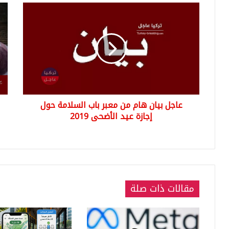
عاجل
عاج
بيان
انخ
هام
سع
من
صر
معبر
اللي
باب
التر
السلامة
مقا
حول
الدو
إجازة
وبق
عاجل بيان هام من معبر باب السلامة حول
عيد
الع
الأضحى
إجازة عيد الأضحى 2019
الي
2019
الإث
019
مقالات ذات صلة