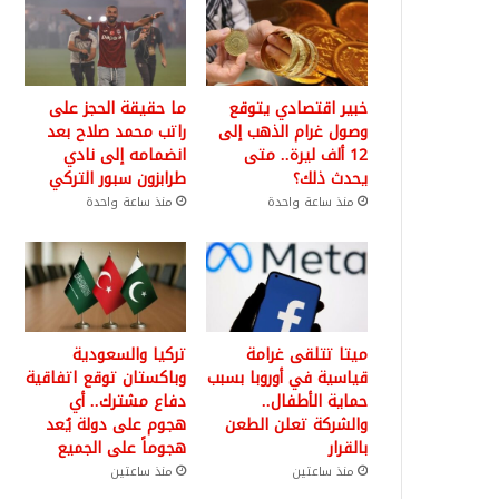
خبير اقتصادي يتوقع
ما حقيقة الحجز على
وصول غرام الذهب إلى
راتب محمد صلاح بعد
12 ألف ليرة.. متى
انضمامه إلى نادي
يحدث ذلك؟
طرابزون سبور التركي
منذ ساعة واحدة
منذ ساعة واحدة
ميتا تتلقى غرامة
تركيا والسعودية
قياسية في أوروبا بسبب
وباكستان توقع اتفاقية
حماية الأطفال..
دفاع مشترك.. أي
والشركة تعلن الطعن
هجوم على دولة يُعد
بالقرار
هجوماً على الجميع
منذ ساعتين
منذ ساعتين