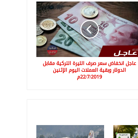
ل
فاض
ر
ف
رة
كية
بل
لار
ية
عاجل انخفاض سعر صرف الليرة التركية مقابل
ملات
وم
الدولار وبقية العملات اليوم الإثنين
نين
22/7/2019م
22/7/2م