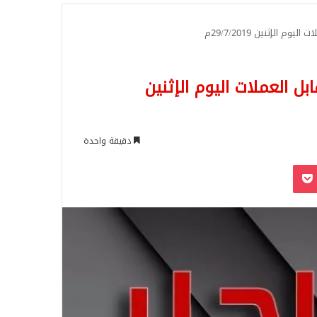
للبحث
 الإثنين 29/7/2019م
ل العملات اليوم الإثنين
دقيقة واحدة
‫Pocket
Odnoklassn