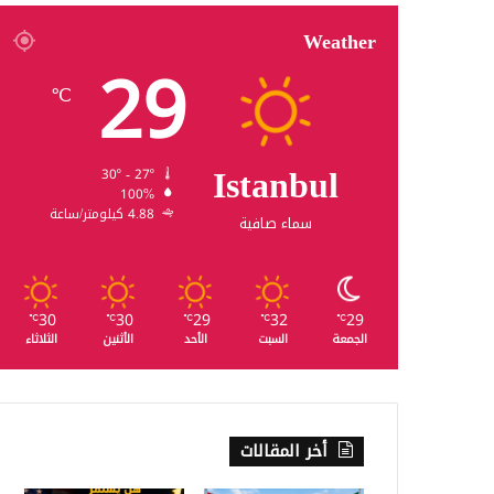
Weather
29
℃
Istanbul
30º - 27º
100%
4.88 كيلومتر/ساعة
سماء صافية
30
30
29
32
29
℃
℃
℃
℃
℃
الجمعة
السبت
الأحد
الأثنين
الثلاثاء
أخر المقالات