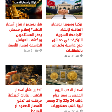
تركيا وسوريا توقعان
هل يستمر ارتفاع أسعار
اتفاقية لإنشاء
الذهب؟ إسلام مميش
“الجامعة السورية
يحذر المستثمرين
التركية” في دمشق..
ويكشف العوامل
منح دراسية واعتراف
الحاسمة لمسار الأسعار
بالشهادات
منذ 21 ساعة
منذ 21 ساعة
أسعار الذهب اليوم
تحذير بشأن أسعار
الخميس.. سعر جرام
الذهب.. بيانات أمريكية
ذهب 24 و22 و21 وسعر
مرتقبة قد تدفع
ليرة ذهب جمهوريات
الأسعار للصعود أو
الهبوط
منذ 22 ساعة