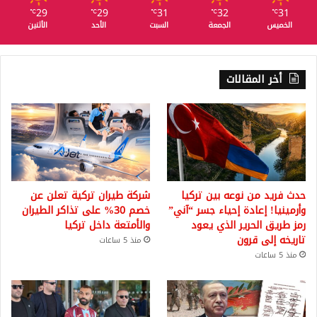
29
29
31
32
31
℃
℃
℃
℃
℃
الخميس
الجمعة
السبت
الأحد
الأثنين
أخر المقالات
حدث فريد من نوعه بين تركيا
شركة طيران تركية تعلن عن
وأرمينيا! إعادة إحياء جسر “آني”
خصم 30% على تذاكر الطيران
رمز طريق الحرير الذي يعود
والأمتعة داخل تركيا
تاريخه إلى قرون
منذ 5 ساعات
منذ 5 ساعات