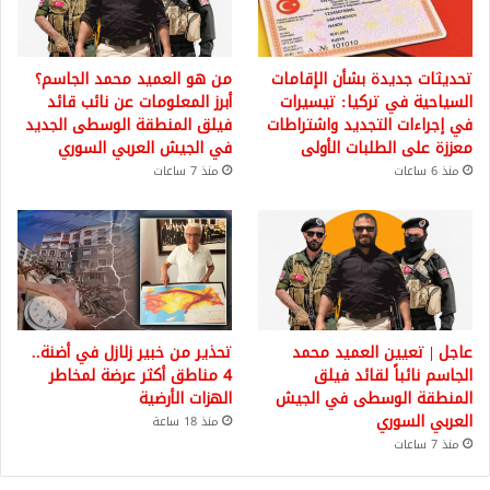
تحديثات جديدة بشأن الإقامات
من هو العميد محمد الجاسم؟
السياحية في تركيا: تيسيرات
أبرز المعلومات عن نائب قائد
في إجراءات التجديد واشتراطات
فيلق المنطقة الوسطى الجديد
معززة على الطلبات الأولى
في الجيش العربي السوري
منذ 6 ساعات
منذ 7 ساعات
عاجل | تعيين العميد محمد
تحذير من خبير زلازل في أضنة..
الجاسم نائباً لقائد فيلق
4 مناطق أكثر عرضة لمخاطر
المنطقة الوسطى في الجيش
الهزات الأرضية
العربي السوري
منذ 18 ساعة
منذ 7 ساعات