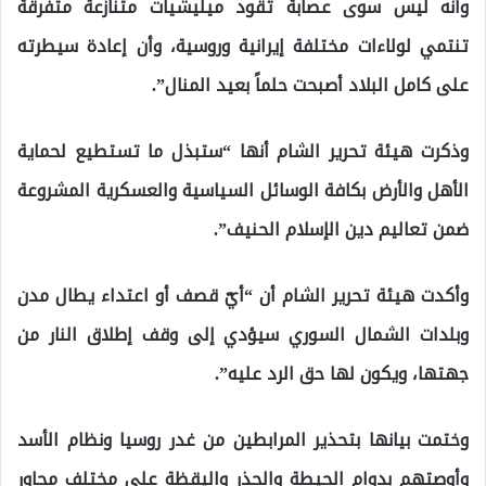
وأنه ليس سوى عصابة تقود ميليشيات متنازعة متفرقة
تنتمي لولاءات مختلفة إيرانية وروسية، وأن إعادة سيطرته
على كامل البلاد أصبحت حلماً بعيد المنال”.
وذكرت هيئة تحرير الشام أنها “ستبذل ما تستطيع لحماية
الأهل والأرض بكافة الوسائل السياسية والعسكرية المشروعة
ضمن تعاليم دين الإسلام الحنيف”.
وأكدت هيئة تحرير الشام أن “أيّ قصف أو اعتداء يطال مدن
وبلدات الشمال السوري سيؤدي إلى وقف إطلاق النار من
جهتها، ويكون لها حق الرد عليه”.
وختمت بيانها بتحذير المرابطين من غدر روسيا ونظام الأسد
وأوصتهم بدوام الحيطة والحذر واليقظة على مختلف محاور