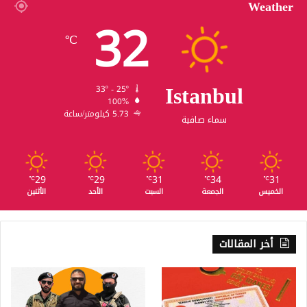
Weather
32
℃
Istanbul
33º - 25º
100%
5.73 كيلومتر/ساعة
سماء صافية
29
29
31
34
31
℃
℃
℃
℃
℃
الخميس
الجمعة
السبت
الأحد
الأثنين
أخر المقالات