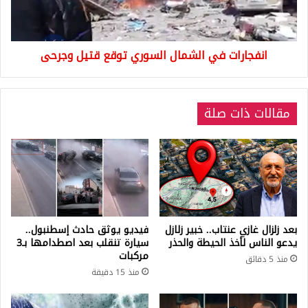
وجرحى
انفجارات في الشمال السوري توقع قتيل وجرحى
مقالات ذات صلة
بعد زلزال غازي عنتاب.. خبير زلازل
فيديو يوثق حادث إسطنبول..
يدعو الناس لأخذ الحيطة والحذر
سيارة تنقلب بعد اصطدامها بـ3
مركبات
منذ 5 دقائق
منذ 15 دقيقة