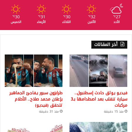
30
31
30
32
27
℃
℃
℃
℃
℃
الأحد
الأثنين
الثلاثاء
الأربعاء
الخميس
أخر المقالات
فيديو يوثق حادث إسطنبول..
طرابزون سبور يفاجئ الجماهير
سيارة تنقلب بعد اصطدامها بـ3
بإعلان محمد صلاح.. الأحلام
مركبات
تتحقق (فيديو)
منذ 15 دقيقة
منذ 31 دقيقة