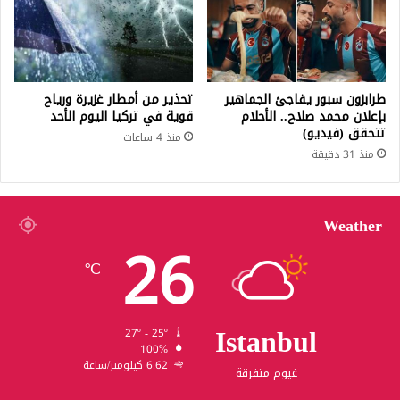
طرابزون سبور يفاجئ الجماهير
تحذير من أمطار غزيرة ورياح
بإعلان محمد صلاح.. الأحلام
قوية في تركيا اليوم الأحد
تتحقق (فيديو)
منذ 4 ساعات
منذ 31 دقيقة
Weather
26
℃
Istanbul
27º - 25º
100%
6.62 كيلومتر/ساعة
غيوم متفرقة