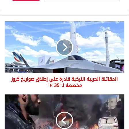
المقاتلة
الحربية
التركية
قادرة
على
إطلاق
صواريخ
كروز
مخصصة
المقاتلة الحربية التركية قادرة على إطلاق صواريخ كروز
لـ"F-
35"
مخصصة لـ"F-35"
انفجارات
في
الشمال
السوري
توقع
قتيل