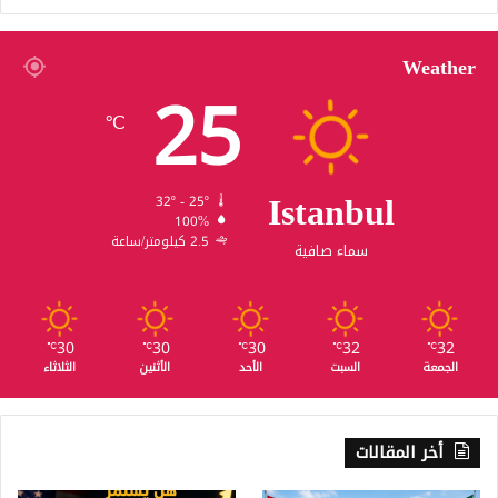
Weather
25
℃
Istanbul
32º - 25º
100%
2.5 كيلومتر/ساعة
سماء صافية
30
30
30
32
32
℃
℃
℃
℃
℃
الجمعة
السبت
الأحد
الأثنين
الثلاثاء
أخر المقالات