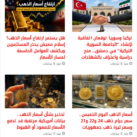
تركيا وسوريا توقعان اتفاقية
هل يستمر ارتفاع أسعار الذهب؟
لإنشاء “الجامعة السورية
إسلام مميش يحذر المستثمرين
التركية” في دمشق.. منح
ويكشف العوامل الحاسمة
دراسية واعتراف بالشهادات
لمسار الأسعار
منذ 8 ساعات
منذ 8 ساعات
أسعار الذهب اليوم الخميس..
تحذير بشأن أسعار الذهب..
سعر جرام ذهب 24 و22 و21
بيانات أمريكية مرتقبة قد تدفع
وسعر ليرة ذهب جمهوريات
الأسعار للصعود أو الهبوط
منذ 9 ساعات
منذ 9 ساعات