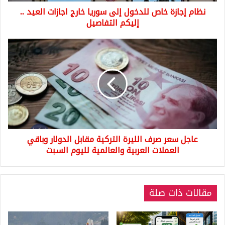
العيد
نظام إجازة خاص للدخول إلى سوريا خارج اجازات العيد ..
..
إليكم
إليكم التفاصيل
التفاصيل
عاجل
سعر
صرف
الليرة
التركية
مقابل
الدولار
وباقي
العملات
عاجل سعر صرف الليرة التركية مقابل الدولار وباقي
العربية
والعالمية
العملات العربية والعالمية لليوم السبت
لليوم
السبت
مقالات ذات صلة