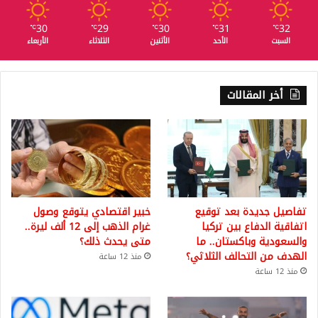
30
29
30
31
32
℃
℃
℃
℃
℃
السبت
الأحد
الأثنين
الثلاثاء
الأربعاء
أخر المقالات
تفاصيل جديدة بعد توقيع
خبير اقتصادي يتوقع وصول
اتفاقية الدفاع بين تركيا
غرام الذهب إلى 12 ألف ليرة..
والسعودية وباكستان.. ما
متى يحدث ذلك؟
الهدف من التحالف الثلاثي؟
منذ 12 ساعة
منذ 12 ساعة