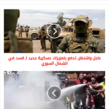
عاجل
واشنطن
تدفع
بتعزيزات
عسكرية
جديد
لـ
قسد
في
عاجل واشنطن تدفع بتعزيزات عسكرية جديد لـ قسد في
الشمال
السوري
الشمال السوري
رجل
تركي
يضرم
في
نفسه
النار
في