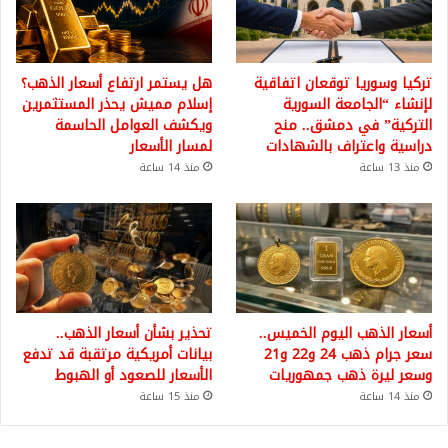
تركيا وسوريا توقعان اتفاقية
هل يستمر ارتفاع أسعار الذهب؟
لإنشاء “الجامعة السورية
إسلام مميش يحذر المستثمرين
التركية” في دمشق.. منح
ويكشف العوامل الحاسمة
دراسية واعتراف بالشهادات
لمسار الأسعار
منذ 13 ساعة
منذ 14 ساعة
أسعار الذهب اليوم الخميس..
تحذير بشأن أسعار الذهب..
سعر جرام ذهب 24 و22 و21
بيانات أمريكية مرتقبة قد تدفع
وسعر ليرة ذهب جمهوريات
الأسعار للصعود أو الهبوط
منذ 14 ساعة
منذ 15 ساعة