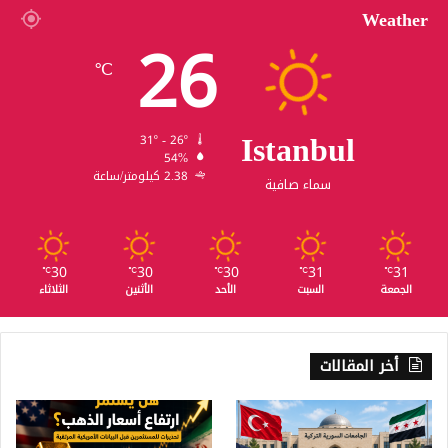
Weather
26
℃
Istanbul
31º - 26º
54%
2.38 كيلومتر/ساعة
سماء صافية
30
30
30
31
31
℃
℃
℃
℃
℃
الجمعة
السبت
الأحد
الأثنين
الثلاثاء
أخر المقالات