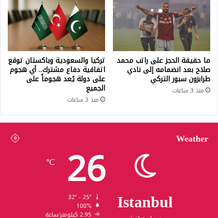
ما حقيقة الحجز على راتب محمد
تركيا والسعودية وباكستان توقع
صلاح بعد انضمامه إلى نادي
اتفاقية دفاع مشترك.. أي هجوم
طرابزون سبور التركي
على دولة يُعد هجوماً على
الجميع
منذ 3 ساعات
منذ 3 ساعات
Weather
26
℃
Istanbul
32º - 25º
100%
2.95 كيلومتر/ساعة