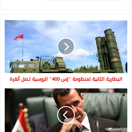
البطارية
الثانية
لمنظومة
"إس-400"
الروسية
تصل
أنقرة
البطارية الثانية لمنظومة "إس-400" الروسية تصل أنقرة
حرب
نسائية
في
القصر
الجمهوري
وبشار
الأسد