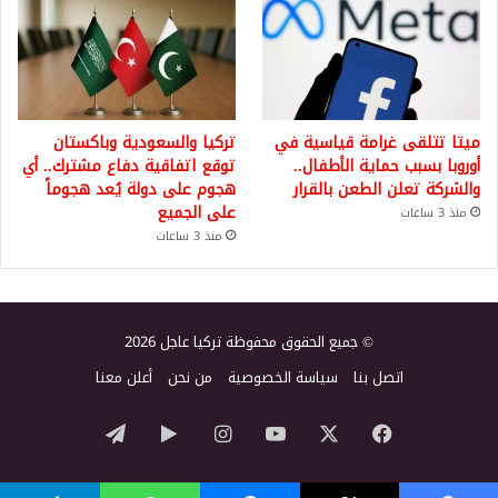
ميتا تتلقى غرامة قياسية في
تركيا والسعودية وباكستان
أوروبا بسبب حماية الأطفال..
توقع اتفاقية دفاع مشترك.. أي
والشركة تعلن الطعن بالقرار
هجوم على دولة يُعد هجوماً
على الجميع
منذ 3 ساعات
منذ 3 ساعات
© جميع الحقوق محفوظة تركيا عاجل 2026
اتصل بنا
سياسة الخصوصية
من نحن
أعلن معنا
‫X
فيسبوك
‫YouTube
انستقرام
‏Google
تيلقرام
Play