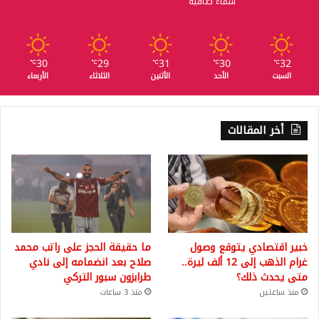
سماء صافية
30
29
31
30
32
℃
℃
℃
℃
℃
السبت
الأحد
الأثنين
الثلاثاء
الأربعاء
أخر المقالات
خبير اقتصادي يتوقع وصول
ما حقيقة الحجز على راتب محمد
غرام الذهب إلى 12 ألف ليرة..
صلاح بعد انضمامه إلى نادي
متى يحدث ذلك؟
طرابزون سبور التركي
منذ ساعتين
منذ 3 ساعات