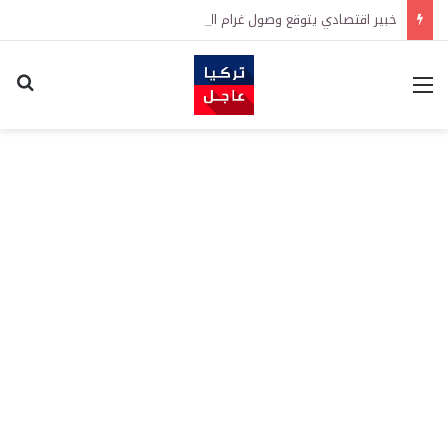
خبير اقتصادي يتوقع وصول غرام الذهب إلى 12 ألف ليرة.. متى يحدث ذلك؟
القائمة
اكت