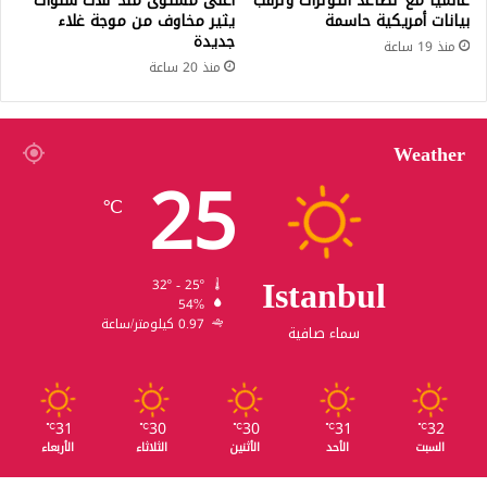
عالمياً مع تصاعد التوترات وترقب
أعلى مستوى منذ ثلاث سنوات
بيانات أمريكية حاسمة
يثير مخاوف من موجة غلاء
جديدة
منذ 19 ساعة
منذ 20 ساعة
Weather
25
℃
Istanbul
32º - 25º
54%
0.97 كيلومتر/ساعة
سماء صافية
31
30
30
31
32
℃
℃
℃
℃
℃
السبت
الأحد
الأثنين
الثلاثاء
الأربعاء