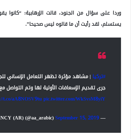
وردا على سؤال من الجنود، قالت الإرهابية: “كانوا ي
يستسلم، لقد رأيت أن ما قالوه ليس صحيحا”.
#تركيا
| مشاهد مؤثرة تظهر التعامل الإنساني للجن
جرى تقديم الإسعافات الأولية لها وتم التواصل م
s://t.co/aA8NOSV9tu
pic.twitter.com/WkSvsM8yiY
September 15, 2019
— ANADOLU AGENCY (AR) (@aa_arabic)