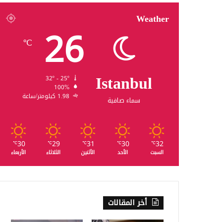
Weather
26
℃
Istanbul
32º - 25º
100%
1.98 كيلومتر/ساعة
سماء صافية
30
29
31
30
32
℃
℃
℃
℃
℃
السبت
الأحد
الأثنين
الثلاثاء
الأربعاء
أخر المقالات