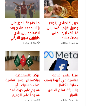
خبير اقتصادي يتوقع
ما حقيقة الحجز على
وصول غرام الذهب إلى
راتب محمد صلاح بعد
12 ألف ليرة.. متى
انضمامه إلى نادي
يحدث ذلك؟
طرابزون سبور التركي
منذ 4 ساعات
منذ 4 ساعات
ميتا تتلقى غرامة
تركيا والسعودية
قياسية في أوروبا بسبب
وباكستان توقع اتفاقية
حماية الأطفال..
دفاع مشترك.. أي
والشركة تعلن الطعن
هجوم على دولة يُعد
بالقرار
هجوماً على الجميع
منذ 5 ساعات
منذ 5 ساعات