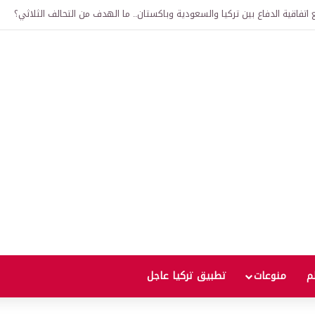
لى 12 ألف ليرة.. متى يحدث ذلك؟
لم
منوعات
تطبيق تركيا عاجل