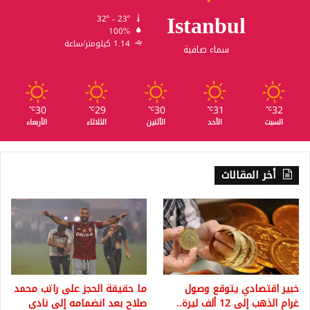
Istanbul
32º - 23º
100%
1.14 كيلومتر/ساعة
سماء صافية
30
29
30
31
32
℃
℃
℃
℃
℃
السبت
الأحد
الأثنين
الثلاثاء
الأربعاء
أخر المقالات
خبير اقتصادي يتوقع وصول
ما حقيقة الحجز على راتب محمد
غرام الذهب إلى 12 ألف ليرة..
صلاح بعد انضمامه إلى نادي