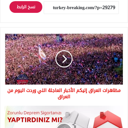
نسخ الرابط
مظاهرات
العراق
إليكم
الأخبار
العاجلة
التي
وردت
اليوم
من
مظاهرات العراق إليكم الأخبار العاجلة التي وردت اليوم من
العراق
العراق
بعد
زلزال
اسطنبول
اعداد