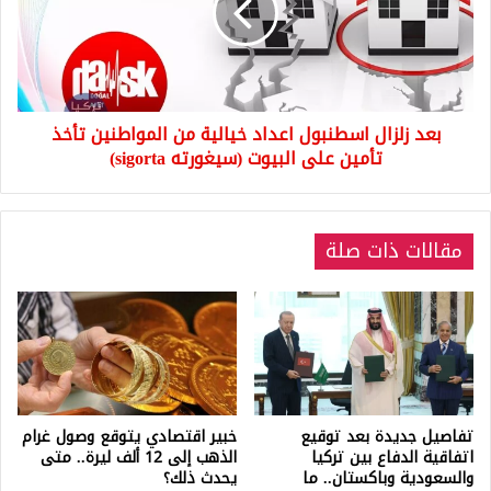
خيالية
من
المواطنين
تأخذ
تأمين
بعد زلزال اسطنبول اعداد خيالية من المواطنين تأخذ
على
البيوت
تأمين على البيوت (سيغورته sigorta)
(سيغورته
sigorta)
مقالات ذات صلة
تفاصيل جديدة بعد توقيع
خبير اقتصادي يتوقع وصول غرام
اتفاقية الدفاع بين تركيا
الذهب إلى 12 ألف ليرة.. متى
والسعودية وباكستان.. ما
يحدث ذلك؟