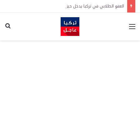
العفو الطلابي في تركيا يدخل حيز التنفيذ.. من يحق له العودة إلى الجامعة؟
القائمة
اكت