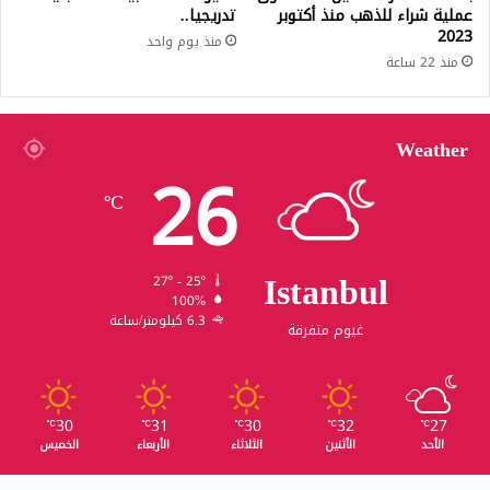
عملية شراء للذهب منذ أكتوبر
تدريجيا..
2023
منذ يوم واحد
منذ 22 ساعة
Weather
26
℃
Istanbul
27º - 25º
100%
6.3 كيلومتر/ساعة
غيوم متفرقة
30
31
30
32
27
℃
℃
℃
℃
℃
الأحد
الأثنين
الثلاثاء
الأربعاء
الخميس