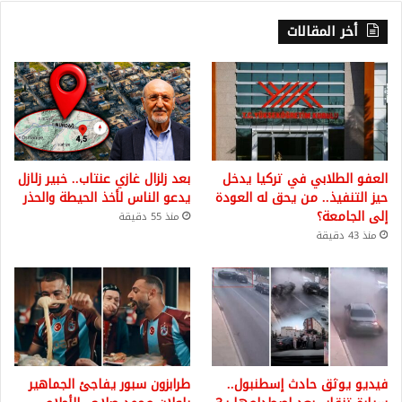
أخر المقالات
العفو الطلابي في تركيا يدخل
بعد زلزال غازي عنتاب.. خبير زلازل
حيز التنفيذ.. من يحق له العودة
يدعو الناس لأخذ الحيطة والحذر
إلى الجامعة؟
منذ 55 دقيقة
منذ 43 دقيقة
فيديو يوثق حادث إسطنبول..
طرابزون سبور يفاجئ الجماهير