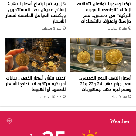
تركيا وسوريا توقعان اتفاقية
هل يستمر ارتفاع أسعار الذهب؟
لإنشاء “الجامعة السورية
إسلام مميش يحذر المستثمرين
التركية” في دمشق.. منح
ويكشف العوامل الحاسمة لمسار
دراسية واعتراف بالشهادات
الأسعار
منذ 8 ساعات
منذ 8 ساعات
أسعار الذهب اليوم الخميس..
تحذير بشأن أسعار الذهب.. بيانات
سعر جرام ذهب 24 و22 و21
أمريكية مرتقبة قد تدفع الأسعار
وسعر ليرة ذهب جمهوريات
للصعود أو الهبوط
منذ 9 ساعات
منذ 10 ساعات
Weather
℃