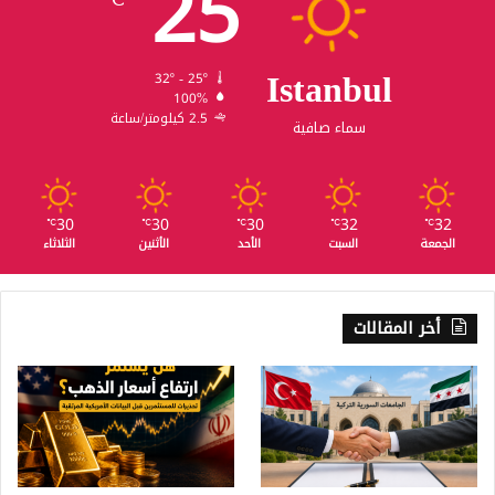
25
Istanbul
32º - 25º
100%
2.5 كيلومتر/ساعة
سماء صافية
30
30
30
32
32
℃
℃
℃
℃
℃
الجمعة
السبت
الأحد
الأثنين
الثلاثاء
أخر المقالات