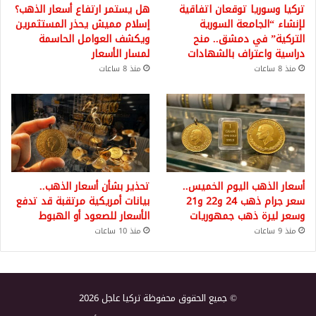
تركيا وسوريا توقعان اتفاقية
هل يستمر ارتفاع أسعار الذهب؟
لإنشاء “الجامعة السورية
إسلام مميش يحذر المستثمرين
التركية” في دمشق.. منح
ويكشف العوامل الحاسمة
دراسية واعتراف بالشهادات
لمسار الأسعار
منذ 8 ساعات
منذ 8 ساعات
أسعار الذهب اليوم الخميس..
تحذير بشأن أسعار الذهب..
سعر جرام ذهب 24 و22 و21
بيانات أمريكية مرتقبة قد تدفع
وسعر ليرة ذهب جمهوريات
الأسعار للصعود أو الهبوط
منذ 9 ساعات
منذ 10 ساعات
© جميع الحقوق محفوظة تركيا عاجل 2026