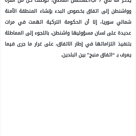
يذكر أنه في 7 آب/أغسطس الماضي، توصلت كل من أنقرة
وواشنطن إلى اتفاق بخصوص البدء بإنشاء المنطقة الآمنة
شمالي سوريا، إلا أن الحكومة التركية اتهمت في مرات
عديدة على لسان مسؤوليها واشنطن، باللجوء إلى المماطلة
بتنفيذ التزاماتها في إطار الاتفاق، على غرار ما جرى فيما
يعرف بـ “اتفاق منبج” بين البلدين.