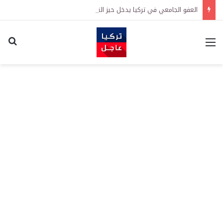
العفو الجامعي في تركيا يدخل حيز التنفيذ رسمياً
القائمة
اكت