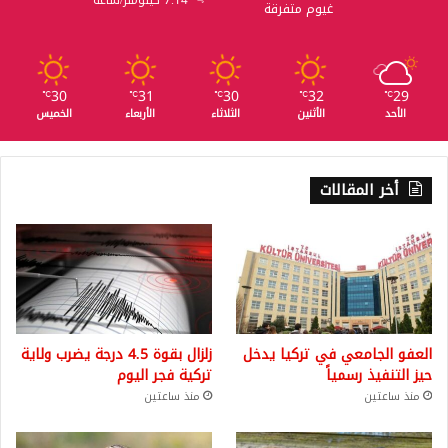
7.14 كيلومتر/ساعة
غيوم متفرقة
30
31
30
32
29
℃
℃
℃
℃
℃
الأحد
الأثنين
الثلاثاء
الأربعاء
الخميس
أخر المقالات
العفو الجامعي في تركيا يدخل
زلزال بقوة 4.5 درجة يضرب ولاية
حيز التنفيذ رسمياً
تركية فجر اليوم
منذ ساعتين
منذ ساعتين