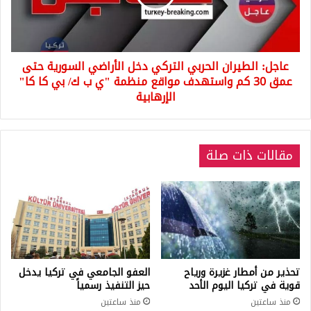
الأراضي
السورية
حتى
عمق
عاجل: الطيران الحربي التركي دخل الأراضي السورية حتى
30
كم
عمق 30 كم واستهدف مواقع منظمة "ي ب ك/ بي كا كا"
واستهدف
الإرهابية
مواقع
منظمة
"ي
ب
مقالات ذات صلة
ك/
بي
كا
كا"
الإرهابية
تحذير من أمطار غزيرة ورياح
العفو الجامعي في تركيا يدخل
قوية في تركيا اليوم الأحد
حيز التنفيذ رسمياً
منذ ساعتين
منذ ساعتين