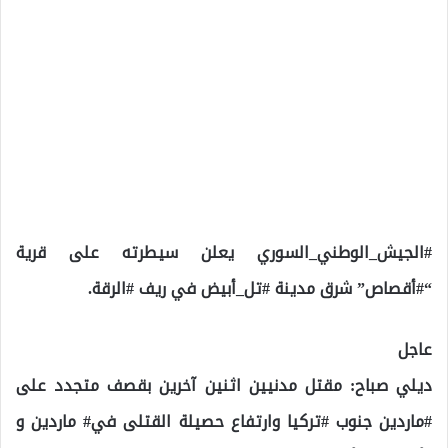
#الجيش_الوطني_السوري يعلن سيطرته على قرية
“#أقصاص” شرق مدينة #تل_أبيض في ريف #الرقة.
عاجل
ديلي صباح: مقتل مدنيين اثنين آخرين بقصف متجدد على
#ماردين جنوب #تركيا وارتفاع حصيلة القتلى في# ماردين و