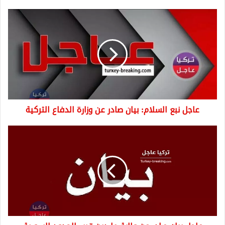
عاجل
نبع
السلام:
بيان
صادر
عن
وزارة
الدفاع
التركية
عاجل نبع السلام: بيان صادر عن وزارة الدفاع التركية
عاجل
بيان
صادر
عن
ولاية
ماردين
قرب
الحدود
السورية