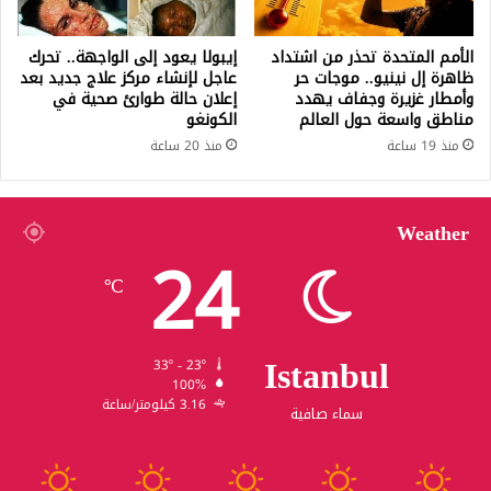
الأمم المتحدة تحذر من اشتداد
إيبولا يعود إلى الواجهة.. تحرك
ظاهرة إل نينيو.. موجات حر
عاجل لإنشاء مركز علاج جديد بعد
وأمطار غزيرة وجفاف يهدد
إعلان حالة طوارئ صحية في
مناطق واسعة حول العالم
الكونغو
منذ 19 ساعة
منذ 20 ساعة
Weather
24
℃
Istanbul
33º - 23º
100%
3.16 كيلومتر/ساعة
سماء صافية