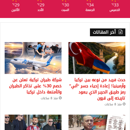
29
29
30
34
33
℃
℃
℃
℃
℃
الخميس
الجمعة
السبت
الأحد
الأثنين
أخر المقالات
حدث فريد من نوعه بين تركيا
شركة طيران تركية تعلن عن
وأرمينيا! إعادة إحياء جسر “آني”
خصم 30% على تذاكر الطيران
رمز طريق الحرير الذي يعود
والأمتعة داخل تركيا
تاريخه إلى قرون
منذ 8 ساعات
منذ 8 ساعات