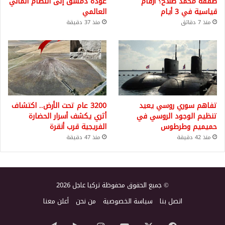
صفقة محمد صلاح؟ أرقام
عودة دمشق إلى النظام المالي
قياسية في 3 أيام
العالمي
منذ 7 دقائق
منذ 37 دقيقة
تفاهم سوري روسي يعيد
3200 عام تحت الأرض.. اكتشاف
تنظيم الوجود الروسي في
أثري يكشف أسرار الحضارة
حميميم وطرطوس
الفريجية قرب أنقرة
منذ 42 دقيقة
منذ 47 دقيقة
© جميع الحقوق محفوظة تركيا عاجل 2026
اتصل بنا
سياسة الخصوصية
من نحن
أعلن معنا