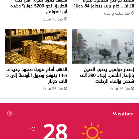
النفط يواصل الصعود لليوم
الذهب يعود بقوة.. هل يبدأ
الثالث.. خام برنت يتجاوز 84 دولارً
الطريق نحو 5200 دولار؟ وهذه
أبرز العوامل
منذ ساعة واحدة
منذ 15 ساعة
إعصار دولفين يضرب الصين
الذهب أمام موجة صعود جديدة..
بالإنذار الأحمر.. إجلاء 390 ألف
UBS يتوقع وصول الأونصة إلى 5
شخص وإلغاء الرحلات
آلاف دولار
منذ 16 ساعة
منذ 23 ساعة
Weather
28
℃