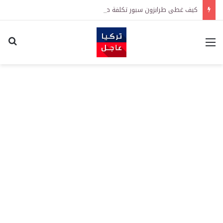
كيف غطى طرابزون سبور تكلفة صفقة محمد صلاح؟ أرقام قياسية في 3 أيام
القائمة
اكت