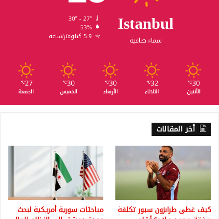
Istanbul
30º - 27º
53%
5.9 كيلومتر/ساعة
سماء صافية
27
30
30
32
30
℃
℃
℃
℃
℃
الأثنين
الثلاثاء
الأربعاء
الخميس
الجمعة
أخر المقالات
كيف غطى طرابزون سبور تكلفة
مباحثات سورية أمريكية لبحث