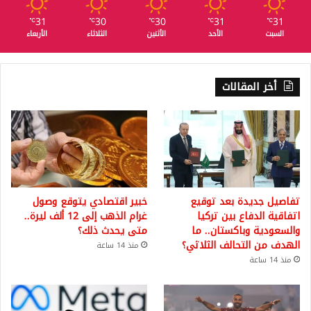
31
30
30
31
31
℃
℃
℃
℃
℃
السبت
الأحد
الأثنين
الثلاثاء
الأربعاء
أخر المقالات
تفاصيل جديدة بعد توقيع
خبير اقتصادي يتوقع وصول
اتفاقية الدفاع بين تركيا
غرام الذهب إلى 12 ألف ليرة..
والسعودية وباكستان.. ما
متى يحدث ذلك؟
الهدف من التحالف الثلاثي؟
منذ 14 ساعة
منذ 14 ساعة